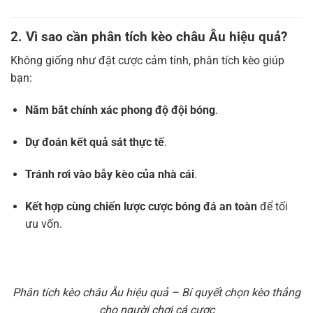
2. Vì sao cần phân tích kèo châu Âu hiệu quả?
Không giống như đặt cược cảm tính, phân tích kèo giúp
bạn:
Nắm bắt chính xác phong độ đội bóng
.
Dự đoán kết quả sát thực tế
.
Tránh rơi vào bẫy kèo của nhà cái
.
Kết hợp cùng chiến lược cược bóng đá an toàn
để tối
ưu vốn.
Phân tích kèo châu Âu hiệu quả – Bí quyết chọn kèo thắng
cho người chơi cá cược