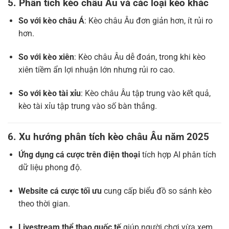
5. Phân tích kèo châu Âu và các loại kèo khác
So với kèo châu Á
: Kèo châu Âu đơn giản hơn, ít rủi ro
hơn.
So với kèo xiên
: Kèo châu Âu dễ đoán, trong khi kèo
xiên tiềm ẩn lợi nhuận lớn nhưng rủi ro cao.
So với kèo tài xỉu
: Kèo châu Âu tập trung vào kết quả,
kèo tài xỉu tập trung vào số bàn thắng.
6. Xu hướng phân tích kèo châu Âu năm 2025
Ứng dụng cá cược trên điện thoại
tích hợp AI phân tích
dữ liệu phong độ.
Website cá cược tối ưu
cung cấp biểu đồ so sánh kèo
theo thời gian.
Livestream thể thao quốc tế
giúp người chơi vừa xem