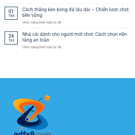
chơi
Đăng
hôm
dễ
Ký
Cách thắng kèo bóng đá lâu dài – Chiến lược chơi
nay
hiểu
01
Cá
và
bền vững
theo
Th4
Cược
cách
kiểu
ở
Chức năng bình luận bị tắt
Bóng
theo
“zero
Cách
Đá
dõi
to
thắng
Nhà cái dành cho người mới chơi: Cách chọn nền
–
trận
24
hero”
kèo
Hướng
tảng an toàn
đấu
Th3
bóng
Dẫn
hiệu
ở
Chức năng bình luận bị tắt
đá
Chi
quả
Nhà
lâu
Tiết
hơn
cái
dài
Cho
mỗi
dành
–
Người
ngày
cho
Chiến
Mới
người
lược
Bắt
mới
chơi
Đầu
chơi:
bền
Cách
vững
chọn
nền
tảng
an
toàn