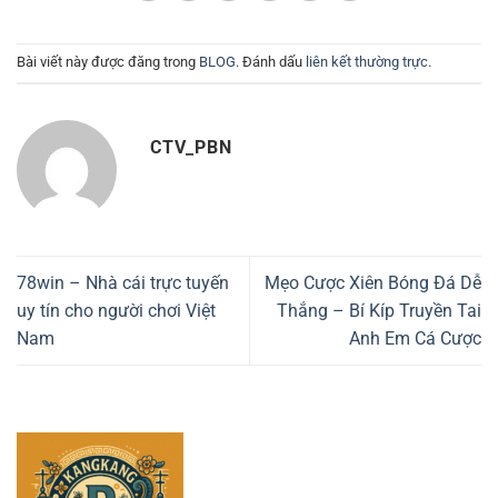
Bài viết này được đăng trong
BLOG
. Đánh dấu
liên kết thường trực
.
CTV_PBN
78win – Nhà cái trực tuyến
Mẹo Cược Xiên Bóng Đá Dễ
uy tín cho người chơi Việt
Thắng – Bí Kíp Truyền Tai
Nam
Anh Em Cá Cược