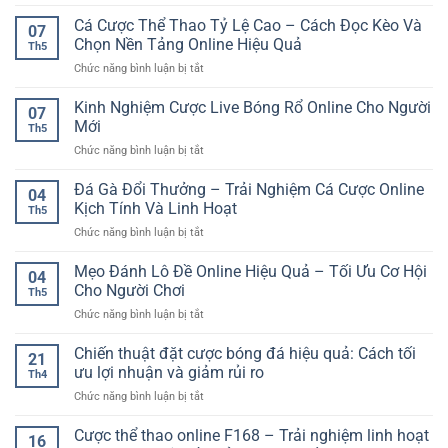
Kèo
Jackpot
Thể
Cá Cược Thể Thao Tỷ Lệ Cao – Cách Đọc Kèo Và
–
07
Thao
Cách
Chọn Nền Tảng Online Hiệu Quả
Th5
Mobile
Chơi
ở
Chức năng bình luận bị tắt
Tiện
Có
Cá
Lợi
Kế
Cược
Kinh Nghiệm Cược Live Bóng Rổ Online Cho Người
–
Hoạch
07
Thể
Xu
Mới
Và
Th5
Thao
Hướng
Dễ
ở
Chức năng bình luận bị tắt
Tỷ
Theo
Kiểm
Kinh
Lệ
Dõi
Soát
Nghiệm
Đá Gà Đổi Thưởng – Trải Nghiệm Cá Cược Online
Cao
Trận
04
Cược
–
Kịch Tính Và Linh Hoạt
Đấu
Th5
Live
Cách
Linh
ở
Chức năng bình luận bị tắt
Bóng
Đọc
Hoạt
Đá
Rổ
Kèo
Mọi
Gà
Mẹo Đánh Lô Đề Online Hiệu Quả – Tối Ưu Cơ Hội
Online
Và
04
Lúc
Đổi
Cho
Cho Người Chơi
Chọn
Th5
Thưởng
Người
Nền
ở
Chức năng bình luận bị tắt
–
Mới
Tảng
Mẹo
Trải
Online
Đánh
Chiến thuật đặt cược bóng đá hiệu quả: Cách tối
Nghiệm
21
Hiệu
Lô
Cá
ưu lợi nhuận và giảm rủi ro
Quả
Th4
Đề
Cược
ở
Chức năng bình luận bị tắt
Online
Online
Chiến
Hiệu
Kịch
thuật
Cược thể thao online F168 – Trải nghiệm linh hoạt
Quả
Tính
16
đặt