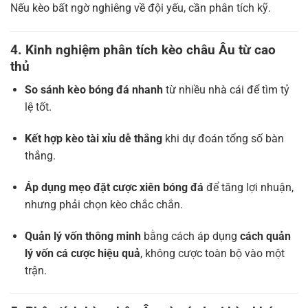
Nếu kèo bất ngờ nghiêng về đội yếu, cần phân tích kỹ.
4. Kinh nghiệm phân tích kèo châu Âu từ cao
thủ
So sánh kèo bóng đá nhanh
từ nhiều nhà cái để tìm tỷ
lệ tốt.
Kết hợp kèo tài xỉu dễ thắng
khi dự đoán tổng số bàn
thắng.
Áp dụng mẹo đặt cược xiên bóng đá
để tăng lợi nhuận,
nhưng phải chọn kèo chắc chắn.
Quản lý vốn thông minh
bằng cách áp dụng
cách quản
lý vốn cá cược hiệu quả
, không cược toàn bộ vào một
trận.