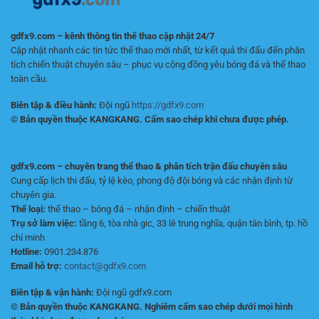
gdfx9.com – kênh thông tin thể thao cập nhật 24/7
Cập nhật nhanh các tin tức thể thao mới nhất, từ kết quả thi đấu đến phân
tích chiến thuật chuyên sâu – phục vụ cộng đồng yêu bóng đá và thể thao
toàn cầu.
Biên tập & điều hành:
Đội ngũ
https://gdfx9.com
© Bản quyền thuộc KANGKANG. Cấm sao chép khi chưa được phép.
gdfx9.com – chuyên trang thể thao & phân tích trận đấu chuyên sâu
Cung cấp lịch thi đấu, tỷ lệ kèo, phong độ đội bóng và các nhận định từ
chuyên gia.
Thể loại:
thể thao – bóng đá – nhận định – chiến thuật
Trụ sở làm việc:
tầng 6, tòa nhà gic, 33 lê trung nghĩa, quận tân bình, tp. hồ
chí minh
Hotline:
0901.234.876
Email hỗ trợ:
contact@gdfx9.com
Biên tập & vận hành:
Đội ngũ gdfx9.com
© Bản quyền thuộc KANGKANG. Nghiêm cấm sao chép dưới mọi hình