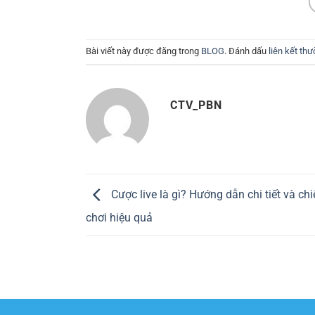
Bài viết này được đăng trong
BLOG
. Đánh dấu
liên kết thư
CTV_PBN
Cược live là gì? Hướng dẫn chi tiết và chi
chơi hiệu quả