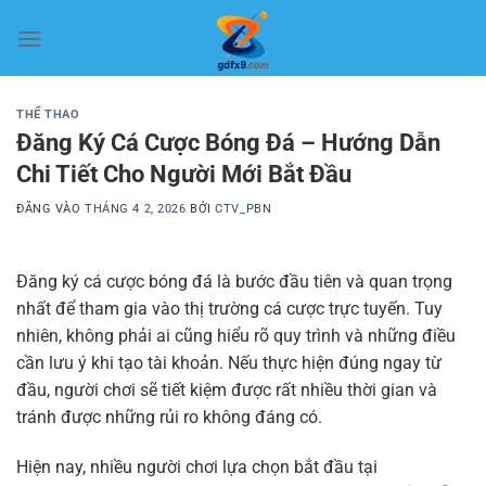
Bỏ
qua
nội
dung
THỂ THAO
Đăng Ký Cá Cược Bóng Đá – Hướng Dẫn
Chi Tiết Cho Người Mới Bắt Đầu
ĐĂNG VÀO
THÁNG 4 2, 2026
BỞI
CTV_PBN
Đăng ký cá cược bóng đá là bước đầu tiên và quan trọng
nhất để tham gia vào thị trường cá cược trực tuyến. Tuy
nhiên, không phải ai cũng hiểu rõ quy trình và những điều
cần lưu ý khi tạo tài khoản. Nếu thực hiện đúng ngay từ
đầu, người chơi sẽ tiết kiệm được rất nhiều thời gian và
tránh được những rủi ro không đáng có.
Hiện nay, nhiều người chơi lựa chọn bắt đầu tại