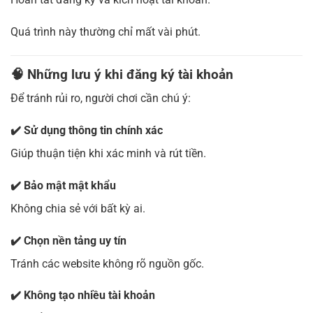
Quá trình này thường chỉ mất vài phút.
🧠 Những lưu ý khi đăng ký tài khoản
Để tránh rủi ro, người chơi cần chú ý:
✔️ Sử dụng thông tin chính xác
Giúp thuận tiện khi xác minh và rút tiền.
✔️ Bảo mật mật khẩu
Không chia sẻ với bất kỳ ai.
✔️ Chọn nền tảng uy tín
Tránh các website không rõ nguồn gốc.
✔️ Không tạo nhiều tài khoản