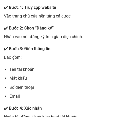
✔️ Bước 1: Truy cập website
Vào trang chủ của nền tảng cá cược.
✔️ Bước 2: Chọn “Đăng ký”
Nhấn vào nút đăng ký trên giao diện chính.
✔️ Bước 3: Điền thông tin
Bao gồm:
Tên tài khoản
Mật khẩu
Số điện thoại
Email
✔️ Bước 4: Xác nhận
Hoàn tất đăng ký và kích hoạt tài khoản.