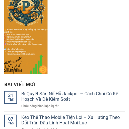
BÀI VIẾT MỚI
Bí Quyết Săn Nổ Hũ Jackpot – Cách Chơi Có Kế
31
Hoạch Và Dễ Kiểm Soát
Th5
ở
Chức năng bình luận bị tắt
Bí
Quyết
Kèo Thể Thao Mobile Tiện Lợi – Xu Hướng Theo
07
Săn
Dõi Trận Đấu Linh Hoạt Mọi Lúc
Th5
Nổ