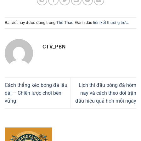
Bài viết này được đăng trong
Thể Thao
. Đánh dấu
liên kết thường trực
.
CTV_PBN
Cách thắng kèo bóng đá lâu
Lịch thi đấu bóng đá hôm
dài – Chiến lược chơi bền
nay và cách theo dõi trận
vững
đấu hiệu quả hơn mỗi ngày