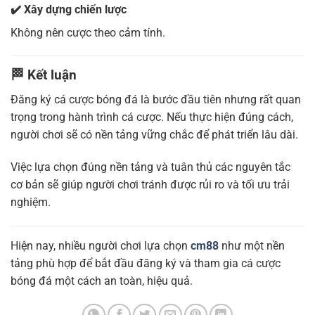
✔️ Xây dựng chiến lược
Không nên cược theo cảm tính.
🏁 Kết luận
Đăng ký cá cược bóng đá là bước đầu tiên nhưng rất quan
trọng trong hành trình cá cược. Nếu thực hiện đúng cách,
người chơi sẽ có nền tảng vững chắc để phát triển lâu dài.
Việc lựa chọn đúng nền tảng và tuân thủ các nguyên tắc
cơ bản sẽ giúp người chơi tránh được rủi ro và tối ưu trải
nghiệm.
Hiện nay, nhiều người chơi lựa chọn
cm88
như một nền
tảng phù hợp để bắt đầu đăng ký và tham gia cá cược
bóng đá một cách an toàn, hiệu quả.