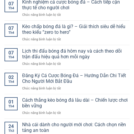
live
Kinh nghiệm cá cược bóng đá – Cách tiếp cận
Trải
lợi
07
là
nghiệm
thực tế cho người chơi
nhuận
Th4
gì?
linh
và
ở
Chức năng bình luận bị tắt
Hướng
hoạt
giảm
Kinh
dẫn
và
rủi
nghiệm
Kèo chấp bóng đá là gì? – Giải thích siêu dễ hiểu
chi
đa
07
ro
cá
tiết
theo kiểu “zero to hero”
dạng
Th4
cược
và
trên
ở
Chức năng bình luận bị tắt
bóng
chiến
nền
Kèo
đá
lược
tảng
chấp
Lịch thi đấu bóng đá hôm nay và cách theo dõi
–
chơi
07
trực
bóng
Cách
trận đấu hiệu quả hơn mỗi ngày
hiệu
tuyến
Th4
đá
tiếp
quả
ở
Chức năng bình luận bị tắt
là
cận
Lịch
gì?
thực
thi
Đăng Ký Cá Cược Bóng Đá – Hướng Dẫn Chi Tiết
–
tế
02
đấu
Giải
Cho Người Mới Bắt Đầu
cho
Th4
bóng
thích
người
ở
Chức năng bình luận bị tắt
đá
siêu
chơi
Đăng
hôm
dễ
Ký
Cách thắng kèo bóng đá lâu dài – Chiến lược chơi
nay
hiểu
01
Cá
và
bền vững
theo
Th4
Cược
cách
kiểu
ở
Chức năng bình luận bị tắt
Bóng
theo
“zero
Cách
Đá
dõi
to
thắng
Nhà cái dành cho người mới chơi: Cách chọn nền
–
trận
24
hero”
kèo
Hướng
tảng an toàn
đấu
Th3
bóng
Dẫn