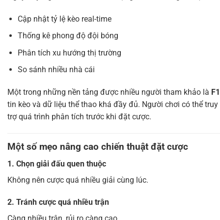
Cập nhật tỷ lệ kèo real-time
Thống kê phong độ đội bóng
Phân tích xu hướng thị trường
So sánh nhiều nhà cái
Một trong những nền tảng được nhiều người tham khảo là
F1
tin kèo và dữ liệu thể thao khá đầy đủ. Người chơi có thể truy
trợ quá trình phân tích trước khi đặt cược.
Một số mẹo nâng cao chiến thuật đặt cược
1. Chọn giải đấu quen thuộc
Không nên cược quá nhiều giải cùng lúc.
2. Tránh cược quá nhiều trận
Càng nhiều trận, rủi ro càng cao.