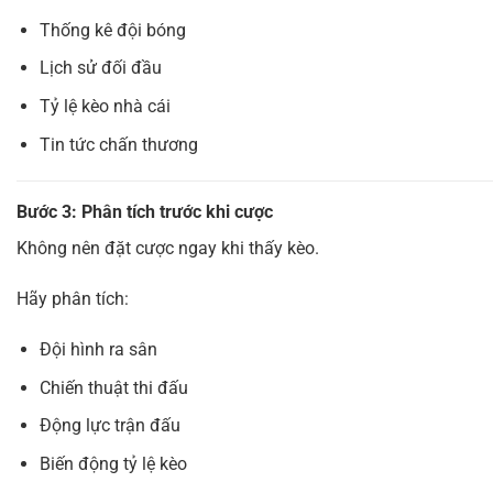
Thống kê đội bóng
Lịch sử đối đầu
Tỷ lệ kèo nhà cái
Tin tức chấn thương
Bước 3: Phân tích trước khi cược
Không nên đặt cược ngay khi thấy kèo.
Hãy phân tích:
Đội hình ra sân
Chiến thuật thi đấu
Động lực trận đấu
Biến động tỷ lệ kèo