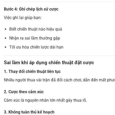
Bước 4: Ghi chép lịch sử cược
Việc ghi lại giúp bạn:
Biết chiến thuật nào hiệu quả
Nhận ra sai lầm thường gặp
Tối ưu hóa chiến lược dài hạn
Sai lầm khi áp dụng chiến thuật đặt cược
1. Thay đổi chiến thuật liên tục
Nhiều người thua vài trận đã đổi cách chơi, dẫn đến mất ph
2. Cược theo cảm xúc
Cảm xúc là nguyên nhân lớn nhất gây thua lỗ.
3. Không tuân thủ kế hoạch