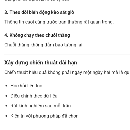
3. Theo dõi biến động kèo sát giờ
Thông tin cuối cùng trước trận thường rất quan trọng.
4. Không chạy theo chuỗi thắng
Chuỗi thắng không đảm bảo tương lai.
Xây dựng chiến thuật dài hạn
Chiến thuật hiệu quả không phải ngày một ngày hai mà là quá
Học hỏi liên tục
Điều chỉnh theo dữ liệu
Rút kinh nghiệm sau mỗi trận
Kiên trì với phương pháp đã chọn