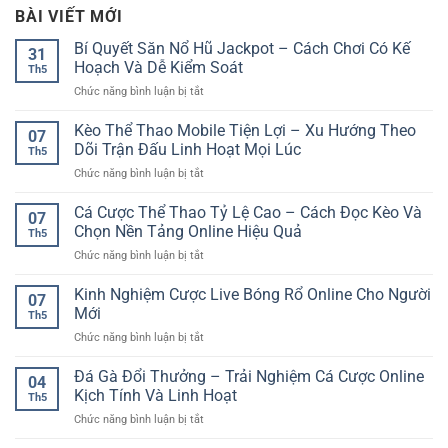
BÀI VIẾT MỚI
Bí Quyết Săn Nổ Hũ Jackpot – Cách Chơi Có Kế
31
Hoạch Và Dễ Kiểm Soát
Th5
ở
Chức năng bình luận bị tắt
Bí
Quyết
Kèo Thể Thao Mobile Tiện Lợi – Xu Hướng Theo
07
Săn
Dõi Trận Đấu Linh Hoạt Mọi Lúc
Th5
Nổ
ở
Chức năng bình luận bị tắt
Hũ
Kèo
Jackpot
Thể
Cá Cược Thể Thao Tỷ Lệ Cao – Cách Đọc Kèo Và
–
07
Thao
Cách
Chọn Nền Tảng Online Hiệu Quả
Th5
Mobile
Chơi
ở
Chức năng bình luận bị tắt
Tiện
Có
Cá
Lợi
Kế
Cược
Kinh Nghiệm Cược Live Bóng Rổ Online Cho Người
–
Hoạch
07
Thể
Xu
Mới
Và
Th5
Thao
Hướng
Dễ
ở
Chức năng bình luận bị tắt
Tỷ
Theo
Kiểm
Kinh
Lệ
Dõi
Soát
Nghiệm
Đá Gà Đổi Thưởng – Trải Nghiệm Cá Cược Online
Cao
Trận
04
Cược
–
Kịch Tính Và Linh Hoạt
Đấu
Th5
Live
Cách
Linh
ở
Chức năng bình luận bị tắt
Bóng
Đọc
Hoạt
Đá
Rổ
Kèo
Mọi