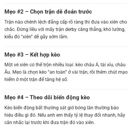
Mẹo #2 – Chọn trận dễ đoán trước
Trận nào chênh lệch đẳng cấp rõ ràng thì đưa vào xiên cho
chắc. Đừng liều với mấy trận derby căng thẳng, khó lường,
kiểu đó “xiên” dễ gãy sớm lắm.
Mẹo #3 – Kết hợp kèo
Một vé xiên có thể trộn nhiều loại: kèo châu Á, tài xỉu, châu
Âu. Mẹo là chọn kèo “an toàn” ở vài trận, rồi thêm chút mạo
hiểm ở một trận để tăng hệ số.
Mẹo #4 – Theo dõi biến động kèo
Kèo biến động bất thường sát giờ bóng lăn thường báo
hiệu điều gì đó. Nếu anh em thấy tỷ lệ thay đổi nhanh, hãy
cân nhắc lại trước khi đưa trận đó vào xiên.