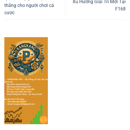
Xu Hướng Giải Trí Mới Tại
thắng cho người chơi cá
F168
cược