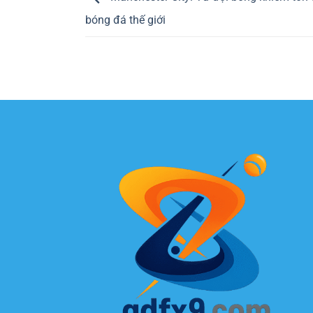
bóng đá thế giới