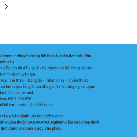
5
x9.com – chuyên trang thể thao & phân tích trận đấu
yên sâu
g cấp lịch thi đấu, tỷ lệ kèo, phong độ đội bóng và các
n định từ chuyên gia.
 loại:
thể thao – bóng đá – nhận định – chiến thuật
 sở làm việc:
tầng 6, tòa nhà gic, 33 lê trung nghĩa, quận
 bình, tp. hồ chí minh
line:
0901.234.876
il hỗ trợ:
contact@gdfx9.com
n tập & vận hành:
Đội ngũ gdfx9.com
ản quyền thuộc KANGKANG. Nghiêm cấm sao chép dưới
 hình thức khi chưa được cho phép.