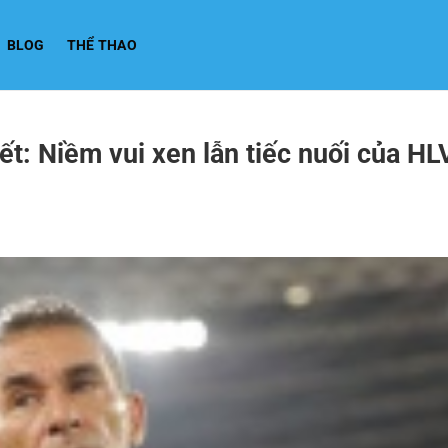
BLOG
THỂ THAO
t: Niềm vui xen lẫn tiếc nuối của HL