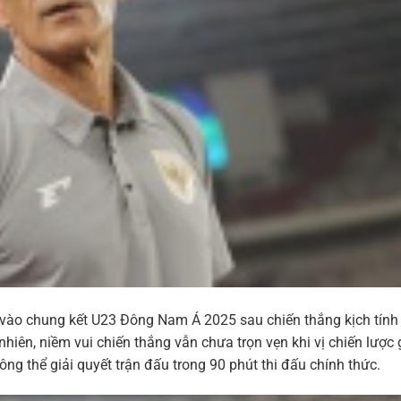
vào chung kết U23 Đông Nam Á 2025 sau chiến thắng kịch tính
 nhiên, niềm vui chiến thắng vẫn chưa trọn vẹn khi vị chiến lược 
ông thể giải quyết trận đấu trong 90 phút thi đấu chính thức.