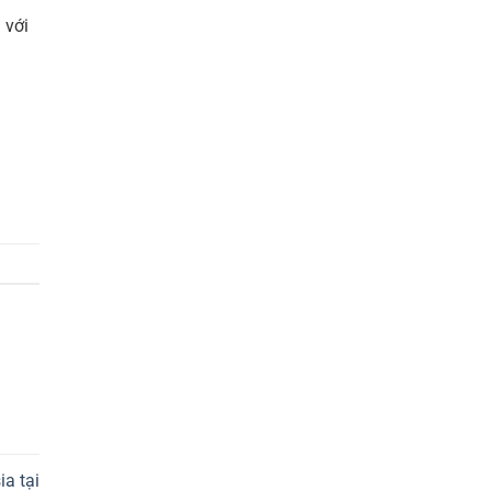
chơi:
vững
 với
Cách
chọn
nền
tảng
an
toàn
a tại