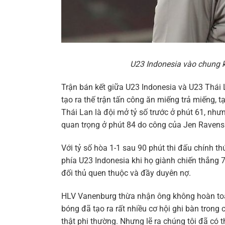
U23 Indonesia vào chung k
Trận bán kết giữa U23 Indonesia và U23 Thái L
tạo ra thế trận tấn công ăn miếng trả miếng,
Thái Lan là đội mở tỷ số trước ở phút 61, n
quan trọng ở phút 84 do công của Jen Ravens
Với tỷ số hòa 1-1 sau 90 phút thi đấu chính t
phía U23 Indonesia khi họ giành chiến thắng 
đối thủ quen thuộc và đầy duyên nợ.
HLV Vanenburg thừa nhận ông không hoàn toàn 
bóng đã tạo ra rất nhiều cơ hội ghi bàn trong 
thật phi thường. Nhưng lẽ ra chúng tôi đã có t