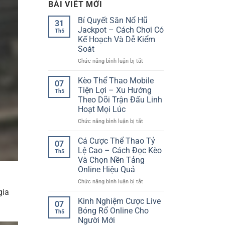
BÀI VIẾT MỚI
Bí Quyết Săn Nổ Hũ
31
Jackpot – Cách Chơi Có
Th5
Kế Hoạch Và Dễ Kiểm
Soát
ở
Chức năng bình luận bị tắt
Bí
Quyết
Kèo Thể Thao Mobile
07
Săn
Tiện Lợi – Xu Hướng
Th5
Nổ
Theo Dõi Trận Đấu Linh
Hũ
Hoạt Mọi Lúc
Jackpot
–
ở
Chức năng bình luận bị tắt
Cách
Kèo
Chơi
Thể
Cá Cược Thể Thao Tỷ
07
Có
Thao
Lệ Cao – Cách Đọc Kèo
Th5
Kế
Mobile
Và Chọn Nền Tảng
Hoạch
Tiện
Online Hiệu Quả
Và
Lợi
Dễ
–
ở
Chức năng bình luận bị tắt
Kiểm
Xu
Cá
gia
Soát
Hướng
Cược
Kinh Nghiệm Cược Live
07
Theo
Thể
Bóng Rổ Online Cho
Th5
Dõi
Thao
Người Mới
Trận
Tỷ