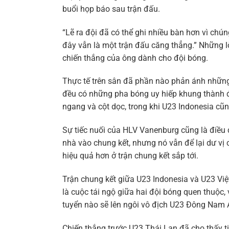
buổi họp báo sau trận đấu.
“Lẽ ra đội đã có thể ghi nhiều bàn hơn vì chúng
đây vẫn là một trận đấu căng thẳng.” Những l
chiến thắng của ông dành cho đội bóng.
Thực tế trên sân đã phần nào phản ánh nhữn
đều có những pha bóng uy hiếp khung thành đ
ngang và cột dọc, trong khi U23 Indonesia cũ
Sự tiếc nuối của HLV Vanenburg cũng là điều d
nhà vào chung kết, nhưng nó vẫn để lại dư vị
hiệu quả hơn ở trận chung kết sắp tới.
Trận chung kết giữa U23 Indonesia và U23 Việ
là cuộc tái ngộ giữa hai đội bóng quen thuộc, 
tuyển nào sẽ lên ngôi vô địch U23 Đông Nam 
Chiến thắng trước U23 Thái Lan đã cho thấy t