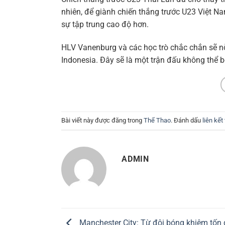
nhiên, để giành chiến thắng trước U23 Việt Na
sự tập trung cao độ hơn.
HLV Vanenburg và các học trò chắc chắn sẽ n
Indonesia. Đây sẽ là một trận đấu không thể
Bài viết này được đăng trong
Thể Thao
. Đánh dấu
liên kết
ADMIN
Manchester City: Từ đội bóng khiêm tốn 