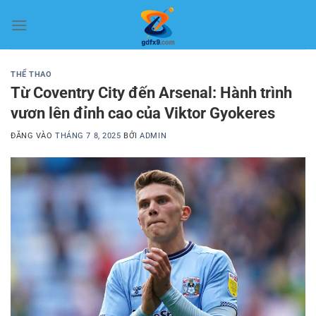
Bỏ
qua
nội
dung
THỂ THAO
Từ Coventry City đến Arsenal: Hành trình
vươn lên đỉnh cao của Viktor Gyokeres
ĐĂNG VÀO
THÁNG 7 8, 2025
BỞI
ADMIN