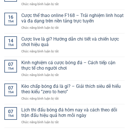
Cược
ở
Chức năng bình luận bị tắt
Online
Online
Chiến
Hiệu
Kịch
thuật
Cược thể thao online F168 – Trải nghiệm linh hoạt
Quả
Tính
16
đặt
–
và đa dạng trên nền tảng trực tuyến
Và
Th4
cược
Tối
Linh
ở
Chức năng bình luận bị tắt
bóng
Ưu
Hoạt
Cược
đá
Cơ
thể
Cược live là gì? Hướng dẫn chi tiết và chiến lược
hiệu
Hội
14
thao
quả:
chơi hiệu quả
Cho
Th4
online
Cách
Người
ở
Chức năng bình luận bị tắt
F168
tối
Chơi
Cược
–
ưu
live
Kinh nghiệm cá cược bóng đá – Cách tiếp cận
Trải
lợi
07
là
nghiệm
thực tế cho người chơi
nhuận
Th4
gì?
linh
và
ở
Chức năng bình luận bị tắt
Hướng
hoạt
giảm
Kinh
dẫn
và
rủi
nghiệm
Kèo chấp bóng đá là gì? – Giải thích siêu dễ hiểu
chi
đa
07
ro
cá
tiết
theo kiểu “zero to hero”
dạng
Th4
cược
và
trên
ở
Chức năng bình luận bị tắt
bóng
chiến
nền
Kèo
đá
lược
tảng
chấp
Lịch thi đấu bóng đá hôm nay và cách theo dõi
–
chơi
07
trực
bóng
Cách
trận đấu hiệu quả hơn mỗi ngày
hiệu
tuyến
Th4
đá
tiếp
quả
ở
Chức năng bình luận bị tắt
là
cận
Lịch
gì?
thực