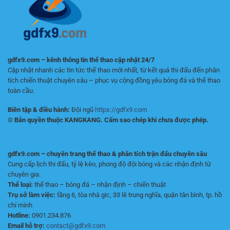
gdfx9.com – kênh thông tin thể thao cập nhật 24/7
Cập nhật nhanh các tin tức thể thao mới nhất, từ kết quả thi đấu đến phân
tích chiến thuật chuyên sâu – phục vụ cộng đồng yêu bóng đá và thể thao
toàn cầu.
Biên tập & điều hành:
Đội ngũ
https://gdfx9.com
© Bản quyền thuộc KANGKANG. Cấm sao chép khi chưa được phép.
gdfx9.com – chuyên trang thể thao & phân tích trận đấu chuyên sâu
Cung cấp lịch thi đấu, tỷ lệ kèo, phong độ đội bóng và các nhận định từ
chuyên gia.
Thể loại:
thể thao – bóng đá – nhận định – chiến thuật
Trụ sở làm việc:
tầng 6, tòa nhà gic, 33 lê trung nghĩa, quận tân bình, tp. hồ
chí minh
Hotline:
0901.234.876
Email hỗ trợ:
contact@gdfx9.com