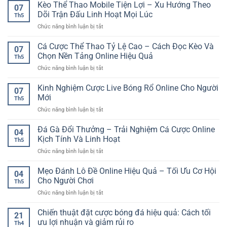
Quyết
Kèo Thể Thao Mobile Tiện Lợi – Xu Hướng Theo
07
Săn
Dõi Trận Đấu Linh Hoạt Mọi Lúc
Th5
Nổ
ở
Chức năng bình luận bị tắt
Hũ
Kèo
Jackpot
Thể
Cá Cược Thể Thao Tỷ Lệ Cao – Cách Đọc Kèo Và
–
07
Thao
Cách
Chọn Nền Tảng Online Hiệu Quả
Th5
Mobile
Chơi
ở
Chức năng bình luận bị tắt
Tiện
Có
Cá
Lợi
Kế
Cược
Kinh Nghiệm Cược Live Bóng Rổ Online Cho Người
–
Hoạch
07
Thể
Xu
Mới
Và
Th5
Thao
Hướng
Dễ
ở
Chức năng bình luận bị tắt
Tỷ
Theo
Kiểm
Kinh
Lệ
Dõi
Soát
Nghiệm
Đá Gà Đổi Thưởng – Trải Nghiệm Cá Cược Online
Cao
Trận
04
Cược
–
Kịch Tính Và Linh Hoạt
Đấu
Th5
Live
Cách
Linh
ở
Chức năng bình luận bị tắt
Bóng
Đọc
Hoạt
Đá
Rổ
Kèo
Mọi
Gà
Mẹo Đánh Lô Đề Online Hiệu Quả – Tối Ưu Cơ Hội
Online
Và
04
Lúc
Đổi
Cho
Cho Người Chơi
Chọn
Th5
Thưởng
Người
Nền
ở
Chức năng bình luận bị tắt
–
Mới
Tảng
Mẹo
Trải
Online
Đánh
Chiến thuật đặt cược bóng đá hiệu quả: Cách tối
Nghiệm
21
Hiệu
Lô
Cá
ưu lợi nhuận và giảm rủi ro
Quả
Th4
Đề