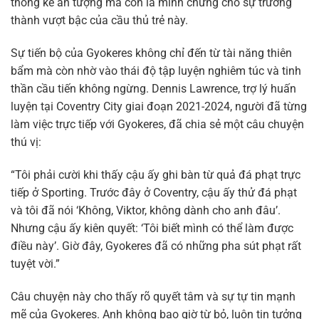
thống kê ấn tượng mà còn là minh chứng cho sự trưởng
thành vượt bậc của cầu thủ trẻ này.
Sự tiến bộ của Gyokeres không chỉ đến từ tài năng thiên
bẩm mà còn nhờ vào thái độ tập luyện nghiêm túc và tinh
thần cầu tiến không ngừng. Dennis Lawrence, trợ lý huấn
luyện tại Coventry City giai đoạn 2021-2024, người đã từng
làm việc trực tiếp với Gyokeres, đã chia sẻ một câu chuyện
thú vị:
“Tôi phải cười khi thấy cậu ấy ghi bàn từ quả đá phạt trực
tiếp ở Sporting. Trước đây ở Coventry, cậu ấy thử đá phạt
và tôi đã nói ‘Không, Viktor, không dành cho anh đâu’.
Nhưng cậu ấy kiên quyết: ‘Tôi biết mình có thể làm được
điều này’. Giờ đây, Gyokeres đã có những pha sút phạt rất
tuyệt vời.”
Câu chuyện này cho thấy rõ quyết tâm và sự tự tin mạnh
mẽ của Gyokeres. Anh không bao giờ từ bỏ, luôn tin tưởng