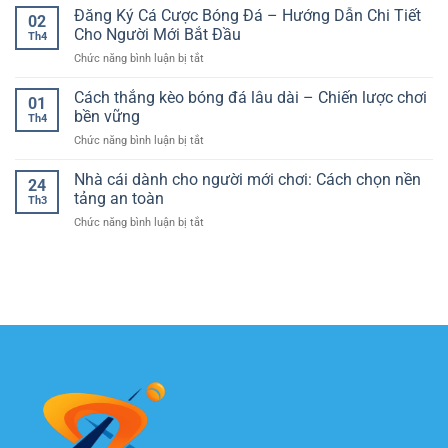
thi
Đăng Ký Cá Cược Bóng Đá – Hướng Dẫn Chi Tiết
–
tế
02
đấu
Giải
Cho Người Mới Bắt Đầu
cho
Th4
bóng
thích
người
ở
Chức năng bình luận bị tắt
đá
siêu
chơi
Đăng
hôm
dễ
Ký
Cách thắng kèo bóng đá lâu dài – Chiến lược chơi
nay
hiểu
01
Cá
và
bền vững
theo
Th4
Cược
cách
kiểu
ở
Chức năng bình luận bị tắt
Bóng
theo
“zero
Cách
Đá
dõi
to
thắng
Nhà cái dành cho người mới chơi: Cách chọn nền
–
trận
24
hero”
kèo
Hướng
tảng an toàn
đấu
Th3
bóng
Dẫn
hiệu
ở
Chức năng bình luận bị tắt
đá
Chi
quả
Nhà
lâu
Tiết
hơn
cái
dài
Cho
mỗi
dành
–
Người
ngày
cho
Chiến
Mới
người
lược
Bắt
mới
chơi
Đầu
chơi:
bền
Cách
vững
chọn
nền
tảng
an
toàn