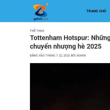
Bỏ
qua
TRANG CHỦ
nội
dung
THỂ THAO
Tottenham Hotspur: Những 
chuyển nhượng hè 2025
ĐĂNG VÀO
THÁNG 7 22, 2025
BỞI
ADMIN