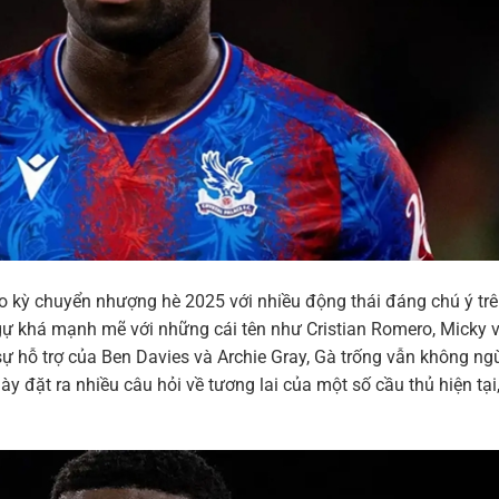
 kỳ chuyển nhượng hè 2025 với nhiều động thái đáng chú ý trê
ự khá mạnh mẽ với những cái tên như Cristian Romero, Micky 
ự hỗ trợ của Ben Davies và Archie Gray, Gà trống vẫn không n
y đặt ra nhiều câu hỏi về tương lai của một số cầu thủ hiện tại