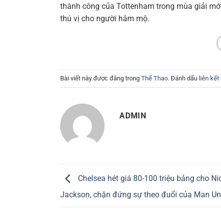
thành công của Tottenham trong mùa giải mới
thú vị cho người hâm mộ.
Bài viết này được đăng trong
Thể Thao
. Đánh dấu
liên kết
ADMIN
Chelsea hét giá 80-100 triệu bảng cho Ni
Jackson, chặn đứng sự theo đuổi của Man Un