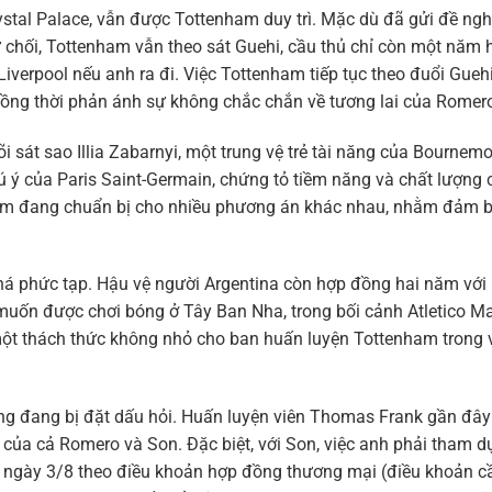
stal Palace, vẫn được Tottenham duy trì. Mặc dù đã gửi đề ngh
 chối, Tottenham vẫn theo sát Guehi, cầu thủ chỉ còn một năm 
iverpool nếu anh ra đi. Việc Tottenham tiếp tục theo đuổi Gueh
ồng thời phản ánh sự không chắc chắn về tương lai của Romer
sát sao Illia Zabarnyi, một trung vệ trẻ tài năng của Bournemo
ú ý của Paris Saint-Germain, chứng tỏ tiềm năng và chất lượng 
nham đang chuẩn bị cho nhiều phương án khác nhau, nhằm đảm 
há phức tạp. Hậu vệ người Argentina còn hợp đồng hai năm với
uốn được chơi bóng ở Tây Ban Nha, trong bối cảnh Atletico Ma
một thách thức không nhỏ cho ban huấn luyện Tottenham trong 
ng đang bị đặt dấu hỏi. Huấn luyện viên Thomas Frank gần đây
 của cả Romero và Son. Đặc biệt, với Son, việc anh phải tham d
ào ngày 3/8 theo điều khoản hợp đồng thương mại (điều khoản c