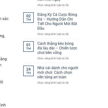
gì?
tế
–
cho
ở
Chức năng bình luận bị tắt
Giải
người
Lịch
thích
chơi
thi
Đăng Ký Cá Cược Bóng
02
siêu
đấu
h xác
Đá – Hướng Dẫn Chi
Th4
dễ
bóng
Tiết Cho Người Mới Bắt
hiểu
đá
Đầu
theo
hôm
kiểu
nay
ở
Chức năng bình luận bị tắt
ng,
“zero
và
Đăng
to
cách
Ký
Cách thắng kèo bóng
01
hero”
theo
Cá
đá lâu dài – Chiến lược
Th4
dõi
Cược
chơi bền vững
trận
Bóng
bằng
đấu
ở
Chức năng bình luận bị tắt
Đá
hiệu
Cách
–
h
quả
thắng
Hướng
Nhà cái dành cho người
24
hơn
kèo
Dẫn
mới chơi: Cách chọn
Th3
mỗi
bóng
Chi
nền tảng an toàn
ngày
đá
Tiết
ội
ở
Chức năng bình luận bị tắt
lâu
Cho
Nhà
dài
Người
cái
–
Mới
dành
Chiến
Bắt
cho
lược
Đầu
người
chơi
định
mới
bền