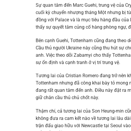
Sự quan tâm đến Marc Guehi, trung vệ của Cry
cuối kỳ chuyển nhượng tháng Một nhưng bị từ
đồng với Palace và là mục tiêu hàng đầu của L
thấy sự quyết tâm củng cố hàng phòng ngự, đ
Bên cạnh Guehi, Tottenham cũng đang theo dõi 
Cầu thủ người Ukraine này cũng thu hút sự ch
anh. Việc theo dõi Zabarnyi cho thấy Totte
sự ổn định và cạnh tranh ở vị trí trung vệ.
Tương lai của Cristian Romero đang trở nên k
Tottenham nhưng đã công khai bày tỏ mong m
đang rất quan tâm đến anh. Điều này đặt ra 
giữ chân cầu thủ chủ chốt này.
Thậm chí, cả tương lai của Son Heung-min cũ
không đưa ra cam kết nào về tương lai lâu dài
trận đấu giao hữu với Newcastle tại Seoul v