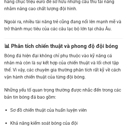
hàng chục triệu euro để sở hữu những cầu thủ tài năng
nhằm nâng cao chất lượng đội hình.
Ngoài ra, nhiều tài năng trẻ cũng đang nổi lên mạnh mẽ và
trở thành mục tiêu của các câu lạc bộ lớn tại châu Âu.
📊 Phân tích chiến thuật và phong độ đội bóng
Bóng đá hiện đại không chỉ phụ thuộc vào kỹ năng cá
nhân mà còn là sự kết hợp của chiến thuật và lối chơi tập
thể. Vì vậy, các chuyên gia thường phân tích rất kỹ về cách
vận hành chiến thuật của từng đội bóng.
Những yếu tố quan trọng thường được nhắc đến trong các
bản tin bóng đá bao gồm:
Sơ đồ chiến thuật của huấn luyện viên
Khả năng kiểm soát bóng của đội