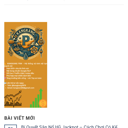
BÀI VIẾT MỚI
Bí Quyết Săn Nổ Hũ Jackpot – Cách Chơi Có Kế