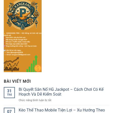
BÀI VIẾT MỚI
Bí Quyết Săn Nổ Hũ Jackpot – Cách Chơi Có Kế
31
Hoạch Và Dễ Kiểm Soát
Th5
ở
Chức năng bình luận bị tắt
Bí
Quyết
Kèo Thể Thao Mobile Tiện Lợi – Xu Hướng Theo
07
Săn