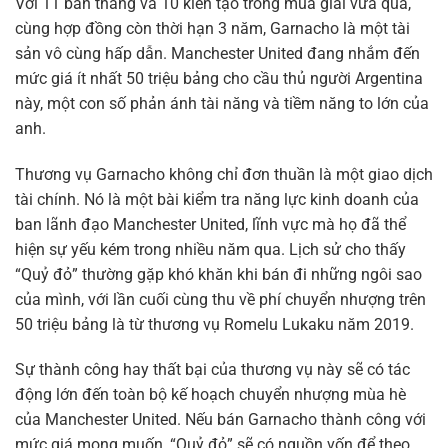
Với 11 bàn thắng và 10 kiến tạo trong mùa giải vừa qua,
cùng hợp đồng còn thời hạn 3 năm, Garnacho là một tài
sản vô cùng hấp dẫn. Manchester United đang nhắm đến
mức giá ít nhất 50 triệu bảng cho cầu thủ người Argentina
này, một con số phản ánh tài năng và tiềm năng to lớn của
anh.
Thương vụ Garnacho không chỉ đơn thuần là một giao dịch
tài chính. Nó là một bài kiểm tra năng lực kinh doanh của
ban lãnh đạo Manchester United, lĩnh vực mà họ đã thể
hiện sự yếu kém trong nhiều năm qua. Lịch sử cho thấy
“Quỷ đỏ” thường gặp khó khăn khi bán đi những ngôi sao
của mình, với lần cuối cùng thu về phí chuyển nhượng trên
50 triệu bảng là từ thương vụ Romelu Lukaku năm 2019.
Sự thành công hay thất bại của thương vụ này sẽ có tác
động lớn đến toàn bộ kế hoạch chuyển nhượng mùa hè
của Manchester United. Nếu bán Garnacho thành công với
mức giá mong muốn, “Quỷ đỏ” sẽ có nguồn vốn để theo