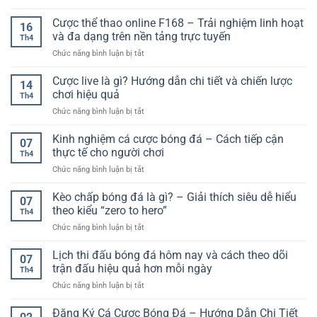
Chiến
Hiệu
Kịch
thuật
Cược thể thao online F168 – Trải nghiệm linh hoạt
Quả
Tính
16
đặt
–
và đa dạng trên nền tảng trực tuyến
Và
Th4
cược
Tối
Linh
ở
Chức năng bình luận bị tắt
bóng
Ưu
Hoạt
Cược
đá
Cơ
thể
Cược live là gì? Hướng dẫn chi tiết và chiến lược
hiệu
Hội
14
thao
quả:
chơi hiệu quả
Cho
Th4
online
Cách
Người
ở
Chức năng bình luận bị tắt
F168
tối
Chơi
Cược
–
ưu
live
Kinh nghiệm cá cược bóng đá – Cách tiếp cận
Trải
lợi
07
là
nghiệm
thực tế cho người chơi
nhuận
Th4
gì?
linh
và
ở
Chức năng bình luận bị tắt
Hướng
hoạt
giảm
Kinh
dẫn
và
rủi
nghiệm
Kèo chấp bóng đá là gì? – Giải thích siêu dễ hiểu
chi
đa
07
ro
cá
tiết
theo kiểu “zero to hero”
dạng
Th4
cược
và
trên
ở
Chức năng bình luận bị tắt
bóng
chiến
nền
Kèo
đá
lược
tảng
chấp
Lịch thi đấu bóng đá hôm nay và cách theo dõi
–
chơi
07
trực
bóng
Cách
trận đấu hiệu quả hơn mỗi ngày
hiệu
tuyến
Th4
đá
tiếp
quả
ở
Chức năng bình luận bị tắt
là
cận
Lịch
gì?
thực
thi
Đăng Ký Cá Cược Bóng Đá – Hướng Dẫn Chi Tiết
–
tế