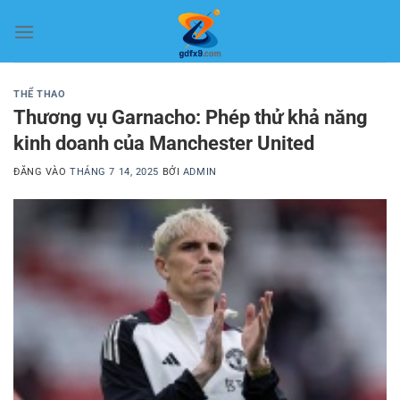
Bỏ
qua
nội
dung
THỂ THAO
Thương vụ Garnacho: Phép thử khả năng
kinh doanh của Manchester United
ĐĂNG VÀO
THÁNG 7 14, 2025
BỞI
ADMIN