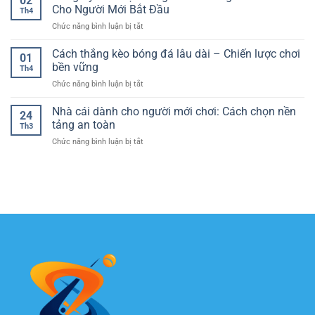
02
đấu
Giải
Cho Người Mới Bắt Đầu
cho
Th4
bóng
thích
người
ở
Chức năng bình luận bị tắt
đá
siêu
chơi
Đăng
hôm
dễ
Ký
Cách thắng kèo bóng đá lâu dài – Chiến lược chơi
nay
hiểu
01
Cá
và
bền vững
theo
Th4
Cược
cách
kiểu
ở
Chức năng bình luận bị tắt
Bóng
theo
“zero
Cách
Đá
dõi
to
thắng
Nhà cái dành cho người mới chơi: Cách chọn nền
–
trận
24
hero”
kèo
Hướng
tảng an toàn
đấu
Th3
bóng
Dẫn
hiệu
ở
Chức năng bình luận bị tắt
đá
Chi
quả
Nhà
lâu
Tiết
hơn
cái
dài
Cho
mỗi
dành
–
Người
ngày
cho
Chiến
Mới
người
lược
Bắt
mới
chơi
Đầu
chơi:
bền
Cách
vững
chọn
nền
tảng
an
toàn