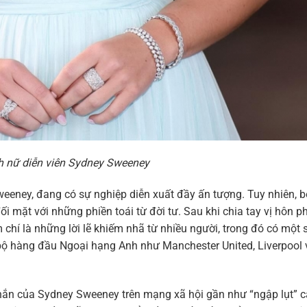
h nữ diễn viên Sydney Sweeney
eeney, đang có sự nghiệp diễn xuất đầy ấn tượng. Tuy nhiên, 
 mặt với những phiền toái từ đời tư. Sau khi chia tay vị hôn ph
 chí là những lời lẽ khiếm nhã từ nhiều người, trong đó có một 
 bộ hàng đầu Ngoại hạng Anh như Manchester United, Liverpool 
hắn của Sydney Sweeney trên mạng xã hội gần như “ngập lụt” cá