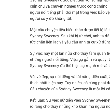
Sydney Sweeney được biết đến với sự nghiệp d
chỉn chu và chuyên nghiệp trước công chúng. 
người nổi tiếng phải đối mặt trong việc bảo 
người có ý đồ không tốt.
Một câu chuyện tiêu biểu khác được tiết lộ là
Sydney Sweeney. Sau khi bị từ chối, anh ta đã
tức chặn liên lạc và yêu cầu anh ta cư xử đún
Sự việc này một lần nữa cho thấy tầm quan trọn
những người nổi tiếng. Việc gạ gẫm và quấy rố
Sydney Sweeney đã thể hiện sự mạnh mẽ và tự
Với vẻ đẹp, sự nổi tiếng và tài năng diễn xu
thích nhất hiện nay. Tuy nhiên, cô cũng phải 
Câu chuyện của Sydney Sweeney là một lời cản
Kết luận: Sự việc nữ diễn viên Sydney Sweene
rõ ràng cho thấy những khó khăn mà người nổi 