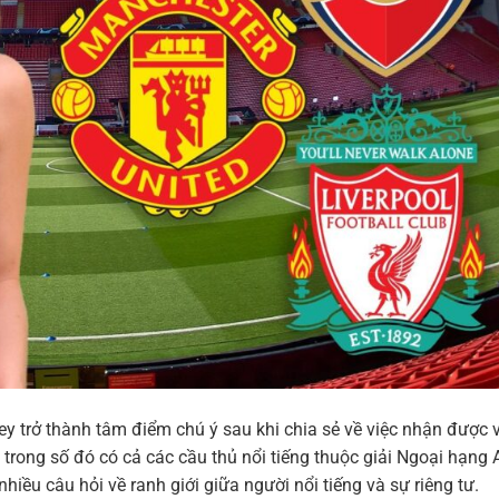
y trở thành tâm điểm chú ý sau khi chia sẻ về việc nhận được 
 trong số đó có cả các cầu thủ nổi tiếng thuộc giải Ngoại hạng 
hiều câu hỏi về ranh giới giữa người nổi tiếng và sự riêng tư.