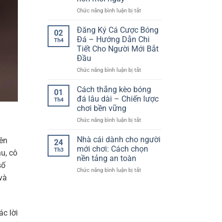
gì?
tế
–
cho
ở
Chức năng bình luận bị tắt
Giải
người
Lịch
thích
chơi
thi
Đăng Ký Cá Cược Bóng
02
siêu
đấu
Đá – Hướng Dẫn Chi
Th4
dễ
bóng
Tiết Cho Người Mới Bắt
hiểu
đá
Đầu
theo
hôm
kiểu
nay
ở
Chức năng bình luận bị tắt
“zero
và
Đăng
to
cách
Ký
Cách thắng kèo bóng
01
hero”
theo
Cá
đá lâu dài – Chiến lược
Th4
dõi
Cược
chơi bền vững
trận
Bóng
đấu
ở
Chức năng bình luận bị tắt
Đá
hiệu
Cách
–
quả
thắng
Hướng
Nhà cái dành cho người
bên
24
hơn
kèo
Dẫn
mới chơi: Cách chọn
Th3
u, cô
mỗi
bóng
Chi
nền tảng an toàn
ngày
đá
Tiết
số
ở
Chức năng bình luận bị tắt
lâu
Cho
và
Nhà
dài
Người
cái
–
Mới
dành
Chiến
Bắt
cho
lược
Đầu
c lời
người
chơi
mới
bền