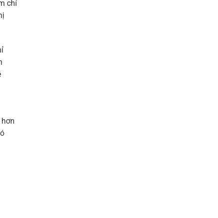
m chí
chơi:
vững
hị
Cách
chọn
nền
tảng
an
ỉ
toàn
n
ệ
n hơn
có