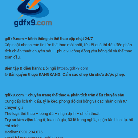
toàn
gdfx9.com – kênh thông tin thể thao cập nhật 24/7
Cập nhật nhanh các tin tức thể thao mới nhất, từ kết quả thi đấu đến phân
tích chiến thuật chuyên sâu – phục vụ cộng đồng yêu bóng đá và thể thao
toàn cầu.
Biên tập & điều hành:
Đội ngũ
https://gdfx9.com
© Bản quyền thuộc KANGKANG. Cấm sao chép khi chưa được phép.
gdfx9.com – chuyên trang thể thao & phân tích trận đấu chuyên sâu
Cung cấp lịch thi đấu, tỷ lệ kèo, phong độ đội bóng và các nhận định từ
chuyên gia.
Thể loại:
thể thao – bóng đá – nhận định – chiến thuật
Trụ sở làm việc:
tầng 6, tòa nhà gic, 33 lê trung nghĩa, quận tân bình, tp. hồ
chí minh
Hotline:
0901.234.876