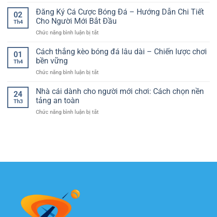
Lịch
gì?
thực
thi
Đăng Ký Cá Cược Bóng Đá – Hướng Dẫn Chi Tiết
–
tế
02
đấu
Giải
Cho Người Mới Bắt Đầu
cho
Th4
bóng
thích
người
ở
Chức năng bình luận bị tắt
đá
siêu
chơi
Đăng
hôm
dễ
Ký
Cách thắng kèo bóng đá lâu dài – Chiến lược chơi
nay
hiểu
01
Cá
và
bền vững
theo
Th4
Cược
cách
kiểu
ở
Chức năng bình luận bị tắt
Bóng
theo
“zero
Cách
Đá
dõi
to
thắng
Nhà cái dành cho người mới chơi: Cách chọn nền
–
trận
24
hero”
kèo
Hướng
tảng an toàn
đấu
Th3
bóng
Dẫn
hiệu
ở
Chức năng bình luận bị tắt
đá
Chi
quả
Nhà
lâu
Tiết
hơn
cái
dài
Cho
mỗi
dành
–
Người
ngày
cho
Chiến
Mới
người
lược
Bắt
mới
chơi
Đầu
chơi:
bền
Cách
vững
chọn
nền
tảng
an