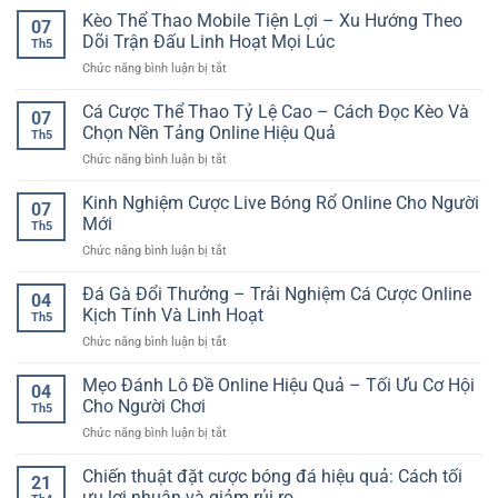
Quyết
Kèo Thể Thao Mobile Tiện Lợi – Xu Hướng Theo
07
Săn
Dõi Trận Đấu Linh Hoạt Mọi Lúc
Th5
Nổ
ở
Chức năng bình luận bị tắt
Hũ
Kèo
Jackpot
Thể
Cá Cược Thể Thao Tỷ Lệ Cao – Cách Đọc Kèo Và
–
07
Thao
Cách
Chọn Nền Tảng Online Hiệu Quả
Th5
Mobile
Chơi
ở
Chức năng bình luận bị tắt
Tiện
Có
Cá
Lợi
Kế
Cược
Kinh Nghiệm Cược Live Bóng Rổ Online Cho Người
–
Hoạch
07
Thể
Xu
Mới
Và
Th5
Thao
Hướng
Dễ
ở
Chức năng bình luận bị tắt
Tỷ
Theo
Kiểm
Kinh
Lệ
Dõi
Soát
Nghiệm
Đá Gà Đổi Thưởng – Trải Nghiệm Cá Cược Online
Cao
Trận
04
Cược
–
Kịch Tính Và Linh Hoạt
Đấu
Th5
Live
Cách
Linh
ở
Chức năng bình luận bị tắt
Bóng
Đọc
Hoạt
Đá
Rổ
Kèo
Mọi
Gà
Mẹo Đánh Lô Đề Online Hiệu Quả – Tối Ưu Cơ Hội
Online
Và
04
Lúc
Đổi
Cho
Cho Người Chơi
Chọn
Th5
Thưởng
Người
Nền
ở
Chức năng bình luận bị tắt
–
Mới
Tảng
Mẹo
Trải
Online
Đánh
Chiến thuật đặt cược bóng đá hiệu quả: Cách tối
Nghiệm
21
Hiệu
Lô
Cá
ưu lợi nhuận và giảm rủi ro