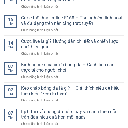
Quả
Th4
Đề
Cược
ở
Chức năng bình luận bị tắt
Online
Online
Chiến
Hiệu
Kịch
thuật
Cược thể thao online F168 – Trải nghiệm linh hoạt
Quả
Tính
16
đặt
–
và đa dạng trên nền tảng trực tuyến
Và
Th4
cược
Tối
Linh
ở
Chức năng bình luận bị tắt
bóng
Ưu
Hoạt
Cược
đá
Cơ
thể
Cược live là gì? Hướng dẫn chi tiết và chiến lược
hiệu
Hội
14
thao
quả:
chơi hiệu quả
Cho
Th4
online
Cách
Người
ở
Chức năng bình luận bị tắt
F168
tối
Chơi
Cược
–
ưu
live
Kinh nghiệm cá cược bóng đá – Cách tiếp cận
Trải
lợi
07
là
nghiệm
thực tế cho người chơi
nhuận
Th4
gì?
linh
và
ở
Chức năng bình luận bị tắt
Hướng
hoạt
giảm
Kinh
dẫn
và
rủi
nghiệm
Kèo chấp bóng đá là gì? – Giải thích siêu dễ hiểu
chi
đa
07
ro
cá
tiết
theo kiểu “zero to hero”
dạng
Th4
cược
và
trên
ở
Chức năng bình luận bị tắt
bóng
chiến
nền
Kèo
đá
lược
tảng
chấp
Lịch thi đấu bóng đá hôm nay và cách theo dõi
–
chơi
07
trực
bóng
Cách
trận đấu hiệu quả hơn mỗi ngày
hiệu
tuyến
Th4
đá
tiếp
quả
ở
Chức năng bình luận bị tắt
là
cận