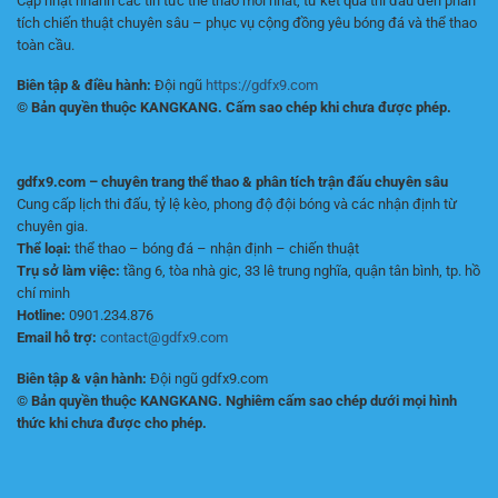
Cập nhật nhanh các tin tức thể thao mới nhất, từ kết quả thi đấu đến phân
tích chiến thuật chuyên sâu – phục vụ cộng đồng yêu bóng đá và thể thao
toàn cầu.
Biên tập & điều hành:
Đội ngũ
https://gdfx9.com
© Bản quyền thuộc KANGKANG. Cấm sao chép khi chưa được phép.
gdfx9.com – chuyên trang thể thao & phân tích trận đấu chuyên sâu
Cung cấp lịch thi đấu, tỷ lệ kèo, phong độ đội bóng và các nhận định từ
chuyên gia.
Thể loại:
thể thao – bóng đá – nhận định – chiến thuật
Trụ sở làm việc:
tầng 6, tòa nhà gic, 33 lê trung nghĩa, quận tân bình, tp. hồ
chí minh
Hotline:
0901.234.876
Email hỗ trợ:
contact@gdfx9.com
Biên tập & vận hành:
Đội ngũ gdfx9.com
© Bản quyền thuộc KANGKANG. Nghiêm cấm sao chép dưới mọi hình
thức khi chưa được cho phép.