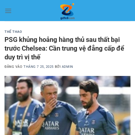
Bỏ
qua
nội
dung
THỂ THAO
PSG khủng hoảng hàng thủ sau thất bại
trước Chelsea: Cần trung vệ đẳng cấp để
duy trì vị thế
ĐĂNG VÀO
THÁNG 7 25, 2025
BỞI
ADMIN