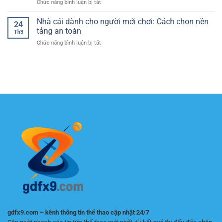
ở
Chức năng bình luận bị tắt
Bóng
theo
“zero
Cách
Đá
dõi
to
thắng
Nhà cái dành cho người mới chơi: Cách chọn nền
–
trận
24
hero”
kèo
Hướng
tảng an toàn
đấu
Th3
bóng
Dẫn
hiệu
ở
Chức năng bình luận bị tắt
đá
Chi
quả
Nhà
lâu
Tiết
hơn
cái
dài
Cho
mỗi
dành
–
Người
ngày
cho
Chiến
Mới
người
lược
Bắt
mới
chơi
Đầu
chơi:
bền
Cách
vững
chọn
nền
tảng
an
toàn
gdfx9.com – kênh thông tin thể thao cập nhật 24/7