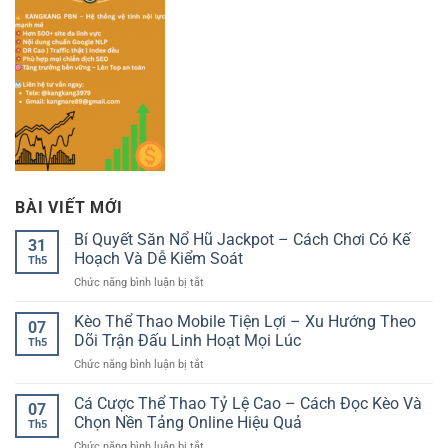
BÀI VIẾT MỚI
Bí Quyết Săn Nổ Hũ Jackpot – Cách Chơi Có Kế
31
Hoạch Và Dễ Kiểm Soát
Th5
ở
Chức năng bình luận bị tắt
Bí
Quyết
Kèo Thể Thao Mobile Tiện Lợi – Xu Hướng Theo
07
Săn
Dõi Trận Đấu Linh Hoạt Mọi Lúc
Th5
Nổ
ở
Chức năng bình luận bị tắt
Hũ
Kèo
Jackpot
Thể
Cá Cược Thể Thao Tỷ Lệ Cao – Cách Đọc Kèo Và
–
07
Thao
Cách
Chọn Nền Tảng Online Hiệu Quả
Th5
Mobile
Chơi
ở
Chức năng bình luận bị tắt