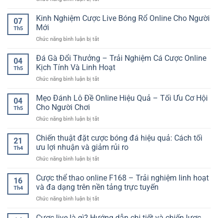
Tiện
Có
Cá
Lợi
Kế
Cược
Kinh Nghiệm Cược Live Bóng Rổ Online Cho Người
–
Hoạch
07
Thể
Xu
Mới
Và
Th5
Thao
Hướng
Dễ
ở
Chức năng bình luận bị tắt
Tỷ
Theo
Kiểm
Kinh
Lệ
Dõi
Soát
Nghiệm
Đá Gà Đổi Thưởng – Trải Nghiệm Cá Cược Online
Cao
Trận
04
Cược
–
Kịch Tính Và Linh Hoạt
Đấu
Th5
Live
Cách
Linh
ở
Chức năng bình luận bị tắt
Bóng
Đọc
Hoạt
Đá
Rổ
Kèo
Mọi
Gà
Mẹo Đánh Lô Đề Online Hiệu Quả – Tối Ưu Cơ Hội
Online
Và
04
Lúc
Đổi
Cho
Cho Người Chơi
Chọn
Th5
Thưởng
Người
Nền
ở
Chức năng bình luận bị tắt
–
Mới
Tảng
Mẹo
Trải
Online
Đánh
Chiến thuật đặt cược bóng đá hiệu quả: Cách tối
Nghiệm
21
Hiệu
Lô
Cá
ưu lợi nhuận và giảm rủi ro
Quả
Th4
Đề
Cược
ở
Chức năng bình luận bị tắt
Online
Online
Chiến
Hiệu
Kịch
thuật
Cược thể thao online F168 – Trải nghiệm linh hoạt
Quả
Tính
16
đặt
–
và đa dạng trên nền tảng trực tuyến
Và
Th4
cược
Tối
Linh
ở
Chức năng bình luận bị tắt
bóng
Ưu
Hoạt
Cược
đá
Cơ
thể
Cược live là gì? Hướng dẫn chi tiết và chiến lược
hiệu
Hội