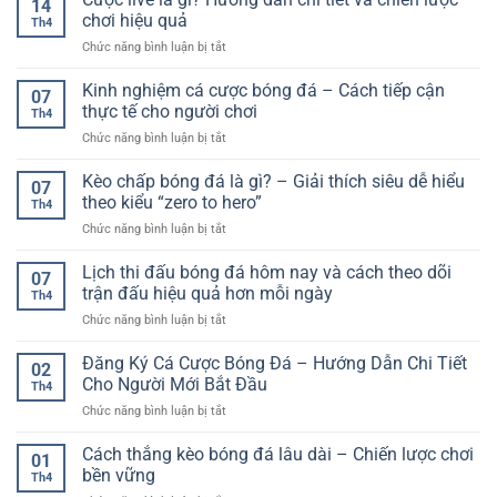
14
thao
quả:
chơi hiệu quả
Cho
Th4
online
Cách
Người
ở
Chức năng bình luận bị tắt
F168
tối
Chơi
Cược
–
ưu
live
Kinh nghiệm cá cược bóng đá – Cách tiếp cận
Trải
lợi
07
là
nghiệm
thực tế cho người chơi
nhuận
Th4
gì?
linh
và
ở
Chức năng bình luận bị tắt
Hướng
hoạt
giảm
Kinh
dẫn
và
rủi
nghiệm
Kèo chấp bóng đá là gì? – Giải thích siêu dễ hiểu
chi
đa
07
ro
cá
tiết
theo kiểu “zero to hero”
dạng
Th4
cược
và
trên
ở
Chức năng bình luận bị tắt
bóng
chiến
nền
Kèo
đá
lược
tảng
chấp
Lịch thi đấu bóng đá hôm nay và cách theo dõi
–
chơi
07
trực
bóng
Cách
trận đấu hiệu quả hơn mỗi ngày
hiệu
tuyến
Th4
đá
tiếp
quả
ở
Chức năng bình luận bị tắt
là
cận
Lịch
gì?
thực
thi
Đăng Ký Cá Cược Bóng Đá – Hướng Dẫn Chi Tiết
–
tế
02
đấu
Giải
Cho Người Mới Bắt Đầu
cho
Th4
bóng
thích
người
ở
Chức năng bình luận bị tắt
đá
siêu
chơi
Đăng
hôm
dễ
Ký
Cách thắng kèo bóng đá lâu dài – Chiến lược chơi
nay
hiểu
01
Cá
và
bền vững
theo
Th4
Cược
cách
kiểu