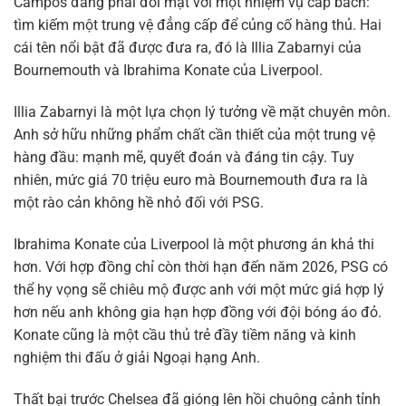
Campos đang phải đối mặt với một nhiệm vụ cấp bách:
tìm kiếm một trung vệ đẳng cấp để củng cố hàng thủ. Hai
cái tên nổi bật đã được đưa ra, đó là Illia Zabarnyi của
Bournemouth và Ibrahima Konate của Liverpool.
Illia Zabarnyi là một lựa chọn lý tưởng về mặt chuyên môn.
Anh sở hữu những phẩm chất cần thiết của một trung vệ
hàng đầu: mạnh mẽ, quyết đoán và đáng tin cậy. Tuy
nhiên, mức giá 70 triệu euro mà Bournemouth đưa ra là
một rào cản không hề nhỏ đối với PSG.
Ibrahima Konate của Liverpool là một phương án khả thi
hơn. Với hợp đồng chỉ còn thời hạn đến năm 2026, PSG có
thể hy vọng sẽ chiêu mộ được anh với một mức giá hợp lý
hơn nếu anh không gia hạn hợp đồng với đội bóng áo đỏ.
Konate cũng là một cầu thủ trẻ đầy tiềm năng và kinh
nghiệm thi đấu ở giải Ngoại hạng Anh.
Thất bại trước Chelsea đã gióng lên hồi chuông cảnh tỉnh