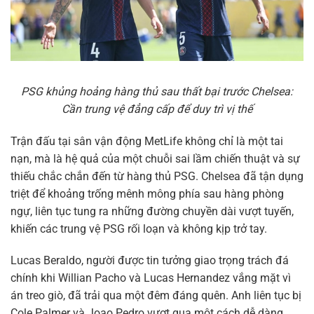
PSG khủng hoảng hàng thủ sau thất bại trước Chelsea:
Cần trung vệ đẳng cấp để duy trì vị thế
Trận đấu tại sân vận động MetLife không chỉ là một tai
nạn, mà là hệ quả của một chuỗi sai lầm chiến thuật và sự
thiếu chắc chắn đến từ hàng thủ PSG. Chelsea đã tận dụng
triệt để khoảng trống mênh mông phía sau hàng phòng
ngự, liên tục tung ra những đường chuyền dài vượt tuyến,
khiến các trung vệ PSG rối loạn và không kịp trở tay.
Lucas Beraldo, người được tin tưởng giao trọng trách đá
chính khi Willian Pacho và Lucas Hernandez vắng mặt vì
án treo giò, đã trải qua một đêm đáng quên. Anh liên tục bị
Cole Palmer và Joao Pedro vượt qua một cách dễ dàng,