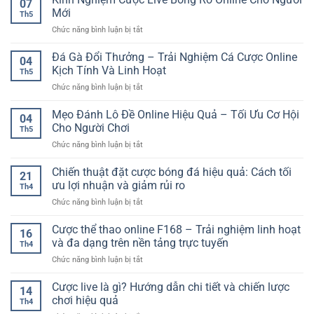
07
Thể
Xu
Mới
Và
Th5
Thao
Hướng
Dễ
ở
Chức năng bình luận bị tắt
Tỷ
Theo
Kiểm
Kinh
Lệ
Dõi
Soát
Nghiệm
Đá Gà Đổi Thưởng – Trải Nghiệm Cá Cược Online
Cao
Trận
04
Cược
–
Kịch Tính Và Linh Hoạt
Đấu
Th5
Live
Cách
Linh
ở
Chức năng bình luận bị tắt
Bóng
Đọc
Hoạt
Đá
Rổ
Kèo
Mọi
Gà
Mẹo Đánh Lô Đề Online Hiệu Quả – Tối Ưu Cơ Hội
Online
Và
04
Lúc
Đổi
Cho
Cho Người Chơi
Chọn
Th5
Thưởng
Người
Nền
ở
Chức năng bình luận bị tắt
–
Mới
Tảng
Mẹo
Trải
Online
Đánh
Chiến thuật đặt cược bóng đá hiệu quả: Cách tối
Nghiệm
21
Hiệu
Lô
Cá
ưu lợi nhuận và giảm rủi ro
Quả
Th4
Đề
Cược
ở
Chức năng bình luận bị tắt
Online
Online
Chiến
Hiệu
Kịch
thuật
Cược thể thao online F168 – Trải nghiệm linh hoạt
Quả
Tính
16
đặt
–
và đa dạng trên nền tảng trực tuyến
Và
Th4
cược
Tối
Linh
ở
Chức năng bình luận bị tắt
bóng
Ưu
Hoạt
Cược
đá
Cơ
thể
Cược live là gì? Hướng dẫn chi tiết và chiến lược
hiệu
Hội
14
thao
quả:
chơi hiệu quả
Cho
Th4
online
Cách
Người