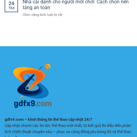
Nhà cái dành cho người mới chơi: Cách chọn nền
–
trận
24
hero”
kèo
Hướng
tảng an toàn
đấu
Th3
bóng
Dẫn
hiệu
ở
Chức năng bình luận bị tắt
đá
Chi
quả
Nhà
lâu
Tiết
hơn
cái
dài
Cho
mỗi
dành
–
Người
ngày
cho
Chiến
Mới
người
lược
Bắt
mới
chơi
Đầu
chơi:
bền
Cách
vững
chọn
nền
tảng
an
toàn
gdfx9.com – kênh thông tin thể thao cập nhật 24/7
Cập nhật nhanh các tin tức thể thao mới nhất, từ kết quả thi đấu đến phân
tích chiến thuật chuyên sâu – phục vụ cộng đồng yêu bóng đá và thể thao