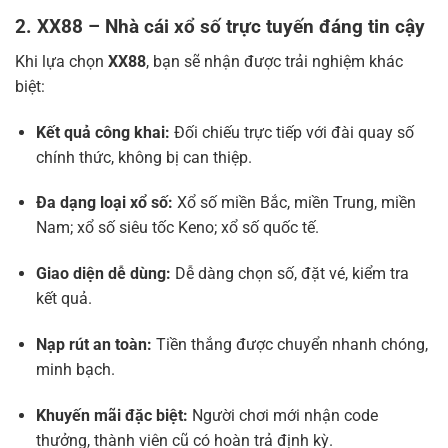
2. XX88 – Nhà cái xổ số trực tuyến đáng tin cậy
Khi lựa chọn
XX88
, bạn sẽ nhận được trải nghiệm khác
biệt:
Kết quả công khai:
Đối chiếu trực tiếp với đài quay số
chính thức, không bị can thiệp.
Đa dạng loại xổ số:
Xổ số miền Bắc, miền Trung, miền
Nam; xổ số siêu tốc Keno; xổ số quốc tế.
Giao diện dễ dùng:
Dễ dàng chọn số, đặt vé, kiểm tra
kết quả.
Nạp rút an toàn:
Tiền thắng được chuyển nhanh chóng,
minh bạch.
Khuyến mãi đặc biệt:
Người chơi mới nhận code
thưởng, thành viên cũ có hoàn trả định kỳ.