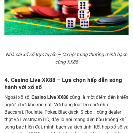
Nhà cái xổ số trực tuyến – Cơ hội trúng thưởng minh bạch
cùng XX88
4. Casino Live XX88 – Lựa chọn hấp dẫn song
hành với xổ số
Ngoài xổ số,
Casino Live XX88
cũng là một điểm đến khiến
người chơi khó rời mắt. Với hàng loạt trò chơi như
Baccarat, Roulette, Poker, Blackjack, Sicbo… cùng dealer
thật và livestream HD, đây là nơi mang đến bầu không khí
sòng bạc hiện đại, minh bạch và kịch tính. Kết hợp xổ số và