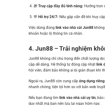
🎁
Truy cập đầy đủ tính năng:
Hưởng trọn c
💬
Hỗ trợ 24/7:
Nếu gặp vấn đề khi truy cập
Việc dùng đúng
link vào nhà cái Jun88
không 
khoản hoặc lộ thông tin cá nhân.
4. Jun88 – Trải nghiệm khô
Jun88 không chỉ chú trọng đến chất lượng dịc
cập dễ dàng. Hệ thống tự động cập nhật
link
hội viên, đảm bảo không ai bị gián đoạn khi t
Ngoài ra, Jun88 còn cung cấp
ứng dụng riêng
nhanh chóng, tiện lợi hơn so với bản web truy
Nếu bạn đang tìm
link vào nhà cái uy tín
, bảo
duy nhất mà bạn nên lưu lại ngay hôm nay.