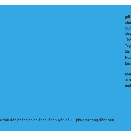
gdf
chu
Cun
nhậ
Thể
Trụ
tân
Hot
Ema
Biê
© B
mọi
 thi đấu đến phân tích chiến thuật chuyên sâu – phục vụ cộng đồng yêu