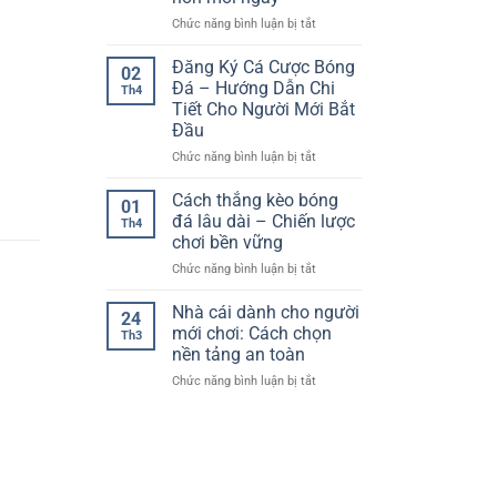
gì?
tế
–
cho
ở
Chức năng bình luận bị tắt
Giải
người
Lịch
thích
chơi
thi
Đăng Ký Cá Cược Bóng
02
siêu
đấu
Đá – Hướng Dẫn Chi
Th4
dễ
bóng
Tiết Cho Người Mới Bắt
hiểu
đá
Đầu
theo
hôm
kiểu
nay
ở
Chức năng bình luận bị tắt
“zero
và
Đăng
to
cách
Ký
Cách thắng kèo bóng
01
hero”
theo
Cá
đá lâu dài – Chiến lược
Th4
dõi
Cược
chơi bền vững
trận
Bóng
đấu
ở
Chức năng bình luận bị tắt
Đá
hiệu
Cách
–
quả
thắng
Hướng
Nhà cái dành cho người
24
hơn
kèo
Dẫn
mới chơi: Cách chọn
Th3
mỗi
bóng
Chi
nền tảng an toàn
ngày
đá
Tiết
ở
Chức năng bình luận bị tắt
lâu
Cho
Nhà
dài
Người
cái
–
Mới
dành
Chiến
Bắt
cho
lược
Đầu
người
chơi
mới
bền