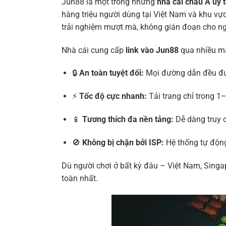
Jun88 là một trong những
nhà cái châu Á uy t
hàng triệu người dùng tại Việt Nam và khu v
trải nghiệm mượt mà, không gián đoạn cho ng
Nhà cái cung cấp
link vào Jun88
qua nhiều má
🔒
An toàn tuyệt đối:
Mọi đường dẫn đều đượ
⚡
Tốc độ cực nhanh:
Tải trang chỉ trong 1–
📱
Tương thích đa nền tảng:
Dễ dàng truy cậ
🚫
Không bị chặn bởi ISP:
Hệ thống tự động
Dù người chơi ở bất kỳ đâu – Việt Nam, Sing
toàn nhất.