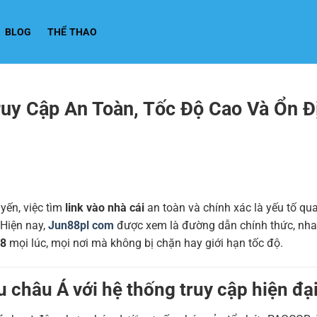
BLOG
THỂ THAO
ruy Cập An Toàn, Tốc Độ Cao Và Ổn Đ
yến, việc tìm
link vào nhà cái
an toàn và chính xác là yếu tố qu
. Hiện nay,
Jun88pl com
được xem là đường dẫn chính thức, nh
8
mọi lúc, mọi nơi mà không bị chặn hay giới hạn tốc độ.
 châu Á với hệ thống truy cập hiện đạ