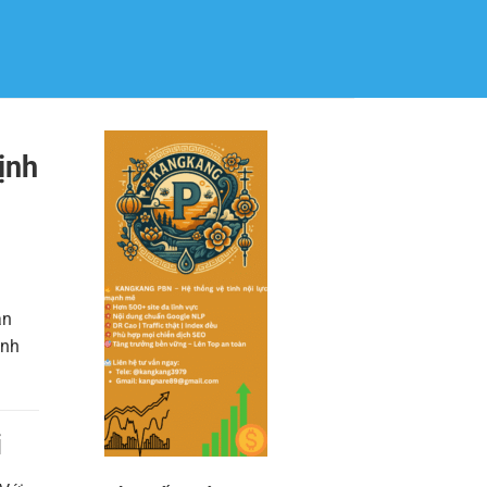
ịnh
an
anh
i