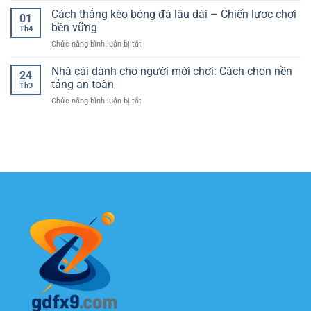
hôm
dễ
Ký
Cách thắng kèo bóng đá lâu dài – Chiến lược chơi
nay
hiểu
01
Cá
và
bền vững
theo
Th4
Cược
cách
kiểu
ở
Chức năng bình luận bị tắt
Bóng
theo
“zero
Cách
Đá
dõi
to
thắng
Nhà cái dành cho người mới chơi: Cách chọn nền
–
trận
24
hero”
kèo
Hướng
tảng an toàn
đấu
Th3
bóng
Dẫn
hiệu
ở
Chức năng bình luận bị tắt
đá
Chi
quả
Nhà
lâu
Tiết
hơn
cái
dài
Cho
mỗi
dành
–
Người
ngày
cho
Chiến
Mới
người
lược
Bắt
mới
chơi
Đầu
chơi:
bền
Cách
vững
chọn
nền
tảng
an
toàn