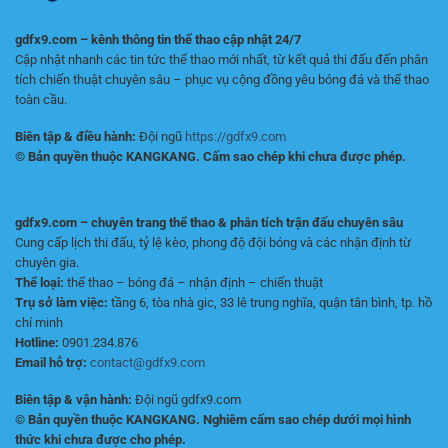
gdfx9.com – kênh thông tin thể thao cập nhật 24/7
Cập nhật nhanh các tin tức thể thao mới nhất, từ kết quả thi đấu đến phân
tích chiến thuật chuyên sâu – phục vụ cộng đồng yêu bóng đá và thể thao
toàn cầu.
Biên tập & điều hành:
Đội ngũ
https://gdfx9.com
© Bản quyền thuộc KANGKANG. Cấm sao chép khi chưa được phép.
gdfx9.com – chuyên trang thể thao & phân tích trận đấu chuyên sâu
Cung cấp lịch thi đấu, tỷ lệ kèo, phong độ đội bóng và các nhận định từ
chuyên gia.
Thể loại:
thể thao – bóng đá – nhận định – chiến thuật
Trụ sở làm việc:
tầng 6, tòa nhà gic, 33 lê trung nghĩa, quận tân bình, tp. hồ
chí minh
Hotline:
0901.234.876
Email hỗ trợ:
contact@gdfx9.com
Biên tập & vận hành:
Đội ngũ gdfx9.com
© Bản quyền thuộc KANGKANG. Nghiêm cấm sao chép dưới mọi hình
thức khi chưa được cho phép.