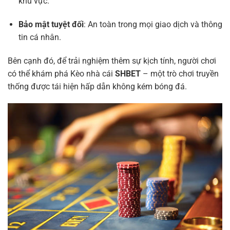
khu vực.
Bảo mật tuyệt đối
: An toàn trong mọi giao dịch và thông
tin cá nhân.
Bên cạnh đó, để trải nghiệm thêm sự kịch tính, người chơi
có thể khám phá Kèo nhà cái
SHBET
– một trò chơi truyền
thống được tái hiện hấp dẫn không kém bóng đá.