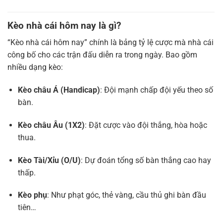
Kèo nhà cái hôm nay là gì?
“Kèo nhà cái hôm nay” chính là bảng tỷ lệ cược mà nhà cái
công bố cho các trận đấu diễn ra trong ngày. Bao gồm
nhiều dạng kèo:
Kèo châu Á (Handicap)
: Đội mạnh chấp đội yếu theo số
bàn.
Kèo châu Âu (1X2)
: Đặt cược vào đội thắng, hòa hoặc
thua.
Kèo Tài/Xỉu (O/U)
: Dự đoán tổng số bàn thắng cao hay
thấp.
Kèo phụ
: Như phạt góc, thẻ vàng, cầu thủ ghi bàn đầu
tiên…