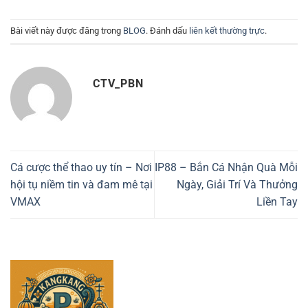
Bài viết này được đăng trong
BLOG
. Đánh dấu
liên kết thường trực
.
CTV_PBN
Cá cược thể thao uy tín – Nơi
IP88 – Bắn Cá Nhận Quà Mỗi
hội tụ niềm tin và đam mê tại
Ngày, Giải Trí Và Thưởng
VMAX
Liền Tay