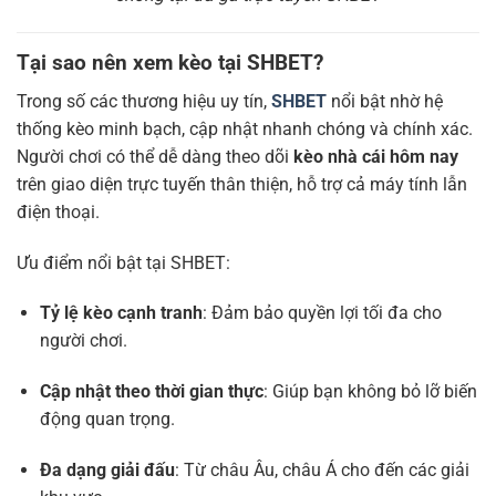
Tại sao nên xem kèo tại SHBET?
Trong số các thương hiệu uy tín,
SHBET
nổi bật nhờ hệ
thống kèo minh bạch, cập nhật nhanh chóng và chính xác.
Người chơi có thể dễ dàng theo dõi
kèo nhà cái hôm nay
trên giao diện trực tuyến thân thiện, hỗ trợ cả máy tính lẫn
điện thoại.
Ưu điểm nổi bật tại SHBET:
Tỷ lệ kèo cạnh tranh
: Đảm bảo quyền lợi tối đa cho
người chơi.
Cập nhật theo thời gian thực
: Giúp bạn không bỏ lỡ biến
động quan trọng.
Đa dạng giải đấu
: Từ châu Âu, châu Á cho đến các giải