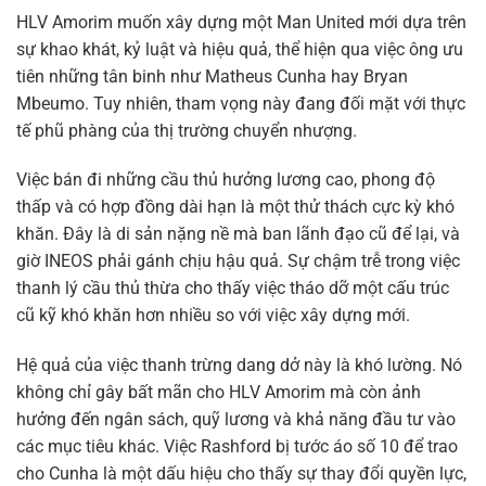
HLV Amorim muốn xây dựng một Man United mới dựa trên
sự khao khát, kỷ luật và hiệu quả, thể hiện qua việc ông ưu
tiên những tân binh như Matheus Cunha hay Bryan
Mbeumo. Tuy nhiên, tham vọng này đang đối mặt với thực
tế phũ phàng của thị trường chuyển nhượng.
Việc bán đi những cầu thủ hưởng lương cao, phong độ
thấp và có hợp đồng dài hạn là một thử thách cực kỳ khó
khăn. Đây là di sản nặng nề mà ban lãnh đạo cũ để lại, và
giờ INEOS phải gánh chịu hậu quả. Sự chậm trễ trong việc
thanh lý cầu thủ thừa cho thấy việc tháo dỡ một cấu trúc
cũ kỹ khó khăn hơn nhiều so với việc xây dựng mới.
Hệ quả của việc thanh trừng dang dở này là khó lường. Nó
không chỉ gây bất mãn cho HLV Amorim mà còn ảnh
hưởng đến ngân sách, quỹ lương và khả năng đầu tư vào
các mục tiêu khác. Việc Rashford bị tước áo số 10 để trao
cho Cunha là một dấu hiệu cho thấy sự thay đổi quyền lực,