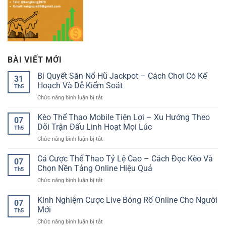
BÀI VIẾT MỚI
Bí Quyết Săn Nổ Hũ Jackpot – Cách Chơi Có Kế
31
Hoạch Và Dễ Kiểm Soát
Th5
ở
Chức năng bình luận bị tắt
Bí
Quyết
Kèo Thể Thao Mobile Tiện Lợi – Xu Hướng Theo
07
Săn
Dõi Trận Đấu Linh Hoạt Mọi Lúc
Th5
Nổ
ở
Chức năng bình luận bị tắt
Hũ
Kèo
Jackpot
Thể
Cá Cược Thể Thao Tỷ Lệ Cao – Cách Đọc Kèo Và
–
07
Thao
Cách
Chọn Nền Tảng Online Hiệu Quả
Th5
Mobile
Chơi
ở
Chức năng bình luận bị tắt
Tiện
Có
Cá
Lợi
Kế
Cược
Kinh Nghiệm Cược Live Bóng Rổ Online Cho Người
–
Hoạch
07
Thể
Xu
Mới
Và
Th5
Thao
Hướng
Dễ
ở
Chức năng bình luận bị tắt
Tỷ
Theo
Kiểm