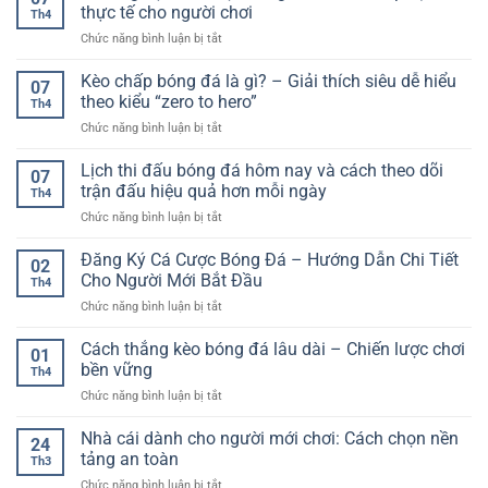
là
nghiệm
thực tế cho người chơi
nhuận
Th4
gì?
linh
và
ở
Chức năng bình luận bị tắt
Hướng
hoạt
giảm
Kinh
dẫn
và
rủi
nghiệm
Kèo chấp bóng đá là gì? – Giải thích siêu dễ hiểu
chi
đa
07
ro
cá
tiết
theo kiểu “zero to hero”
dạng
Th4
cược
và
trên
ở
Chức năng bình luận bị tắt
bóng
chiến
nền
Kèo
đá
lược
tảng
chấp
Lịch thi đấu bóng đá hôm nay và cách theo dõi
–
chơi
07
trực
bóng
Cách
trận đấu hiệu quả hơn mỗi ngày
hiệu
tuyến
Th4
đá
tiếp
quả
ở
Chức năng bình luận bị tắt
là
cận
Lịch
gì?
thực
thi
Đăng Ký Cá Cược Bóng Đá – Hướng Dẫn Chi Tiết
–
tế
02
đấu
Giải
Cho Người Mới Bắt Đầu
cho
Th4
bóng
thích
người
ở
Chức năng bình luận bị tắt
đá
siêu
chơi
Đăng
hôm
dễ
Ký
Cách thắng kèo bóng đá lâu dài – Chiến lược chơi
nay
hiểu
01
Cá
và
bền vững
theo
Th4
Cược
cách
kiểu
ở
Chức năng bình luận bị tắt
Bóng
theo
“zero
Cách
Đá
dõi
to
thắng
Nhà cái dành cho người mới chơi: Cách chọn nền
–
trận
24
hero”
kèo
Hướng
tảng an toàn
đấu
Th3
bóng
Dẫn
hiệu
ở
Chức năng bình luận bị tắt
đá