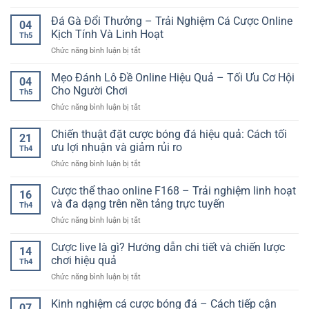
Kinh
Lệ
Dõi
Soát
Nghiệm
Đá Gà Đổi Thưởng – Trải Nghiệm Cá Cược Online
Cao
Trận
04
Cược
–
Kịch Tính Và Linh Hoạt
Đấu
Th5
Live
Cách
Linh
ở
Chức năng bình luận bị tắt
Bóng
Đọc
Hoạt
Đá
Rổ
Kèo
Mọi
Gà
Mẹo Đánh Lô Đề Online Hiệu Quả – Tối Ưu Cơ Hội
Online
Và
04
Lúc
Đổi
Cho
Cho Người Chơi
Chọn
Th5
Thưởng
Người
Nền
ở
Chức năng bình luận bị tắt
–
Mới
Tảng
Mẹo
Trải
Online
Đánh
Chiến thuật đặt cược bóng đá hiệu quả: Cách tối
Nghiệm
21
Hiệu
Lô
Cá
ưu lợi nhuận và giảm rủi ro
Quả
Th4
Đề
Cược
ở
Chức năng bình luận bị tắt
Online
Online
Chiến
Hiệu
Kịch
thuật
Cược thể thao online F168 – Trải nghiệm linh hoạt
Quả
Tính
16
đặt
–
và đa dạng trên nền tảng trực tuyến
Và
Th4
cược
Tối
Linh
ở
Chức năng bình luận bị tắt
bóng
Ưu
Hoạt
Cược
đá
Cơ
thể
Cược live là gì? Hướng dẫn chi tiết và chiến lược
hiệu
Hội
14
thao
quả:
chơi hiệu quả
Cho
Th4
online
Cách
Người
ở
Chức năng bình luận bị tắt
F168
tối
Chơi
Cược
–
ưu
live
Kinh nghiệm cá cược bóng đá – Cách tiếp cận
Trải
lợi
07