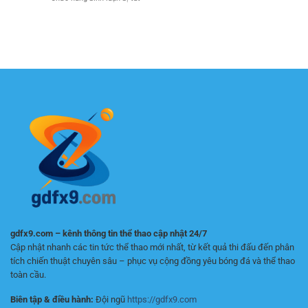
Chi
quả
Nhà
lâu
Tiết
hơn
cái
dài
Cho
mỗi
dành
–
Người
ngày
cho
Chiến
Mới
người
lược
Bắt
mới
chơi
Đầu
chơi:
bền
Cách
vững
chọn
nền
tảng
an
toàn
gdfx9.com – kênh thông tin thể thao cập nhật 24/7
Cập nhật nhanh các tin tức thể thao mới nhất, từ kết quả thi đấu đến phân
tích chiến thuật chuyên sâu – phục vụ cộng đồng yêu bóng đá và thể thao
toàn cầu.
Biên tập & điều hành:
Đội ngũ
https://gdfx9.com