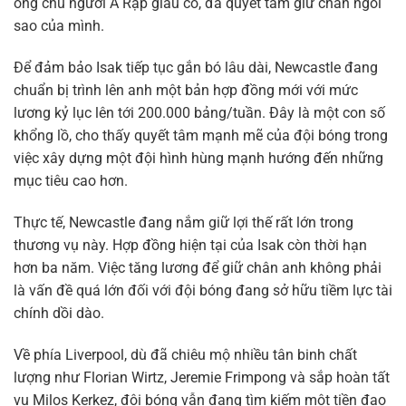
ông chủ người Ả Rập giàu có, đã quyết tâm giữ chân ngôi
sao của mình.
Để đảm bảo Isak tiếp tục gắn bó lâu dài, Newcastle đang
chuẩn bị trình lên anh một bản hợp đồng mới với mức
lương kỷ lục lên tới 200.000 bảng/tuần. Đây là một con số
khổng lồ, cho thấy quyết tâm mạnh mẽ của đội bóng trong
việc xây dựng một đội hình hùng mạnh hướng đến những
mục tiêu cao hơn.
Thực tế, Newcastle đang nắm giữ lợi thế rất lớn trong
thương vụ này. Hợp đồng hiện tại của Isak còn thời hạn
hơn ba năm. Việc tăng lương để giữ chân anh không phải
là vấn đề quá lớn đối với đội bóng đang sở hữu tiềm lực tài
chính dồi dào.
Về phía Liverpool, dù đã chiêu mộ nhiều tân binh chất
lượng như Florian Wirtz, Jeremie Frimpong và sắp hoàn tất
vụ Milos Kerkez, đội bóng vẫn đang tìm kiếm một tiền đạo