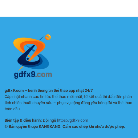
dành
–
Người
ngày
cho
Chiến
Mới
người
lược
Bắt
mới
chơi
Đầu
chơi:
bền
Cách
vững
chọn
nền
tảng
an
toàn
gdfx9.com – kênh thông tin thể thao cập nhật 24/7
Cập nhật nhanh các tin tức thể thao mới nhất, từ kết quả thi đấu đến phân
tích chiến thuật chuyên sâu – phục vụ cộng đồng yêu bóng đá và thể thao
toàn cầu.
Biên tập & điều hành:
Đội ngũ
https://gdfx9.com
© Bản quyền thuộc KANGKANG. Cấm sao chép khi chưa được phép.