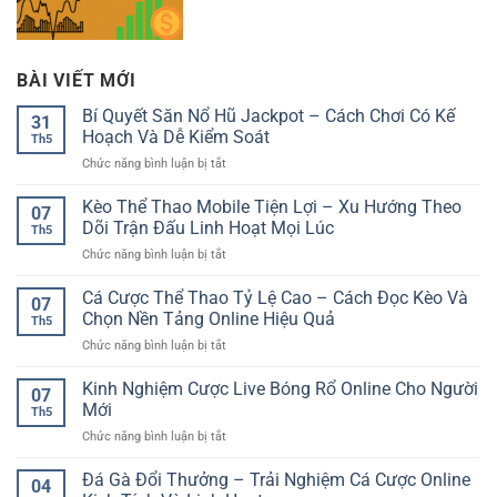
BÀI VIẾT MỚI
Bí Quyết Săn Nổ Hũ Jackpot – Cách Chơi Có Kế
31
Hoạch Và Dễ Kiểm Soát
Th5
ở
Chức năng bình luận bị tắt
Bí
Quyết
Kèo Thể Thao Mobile Tiện Lợi – Xu Hướng Theo
07
Săn
Dõi Trận Đấu Linh Hoạt Mọi Lúc
Th5
Nổ
ở
Chức năng bình luận bị tắt
Hũ
Kèo
Jackpot
Thể
Cá Cược Thể Thao Tỷ Lệ Cao – Cách Đọc Kèo Và
–
07
Thao
Cách
Chọn Nền Tảng Online Hiệu Quả
Th5
Mobile
Chơi
ở
Chức năng bình luận bị tắt
Tiện
Có
Cá
Lợi
Kế
Cược
Kinh Nghiệm Cược Live Bóng Rổ Online Cho Người
–
Hoạch
07
Thể
Xu
Mới
Và
Th5
Thao
Hướng
Dễ
ở
Chức năng bình luận bị tắt
Tỷ
Theo
Kiểm
Kinh
Lệ
Dõi
Soát
Nghiệm
Đá Gà Đổi Thưởng – Trải Nghiệm Cá Cược Online
Cao
Trận
04
Cược
–