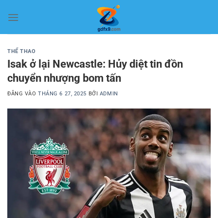
Bỏ
qua
nội
dung
THỂ THAO
Isak ở lại Newcastle: Hủy diệt tin đồn
chuyển nhượng bom tấn
ĐĂNG VÀO
THÁNG 6 27, 2025
BỞI
ADMIN