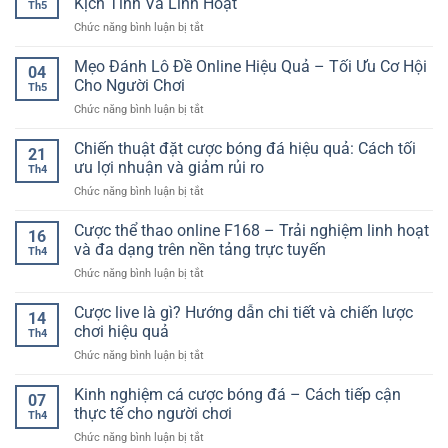
Kịch Tính Và Linh Hoạt
Đấu
Th5
Live
Cách
Linh
ở
Chức năng bình luận bị tắt
Bóng
Đọc
Hoạt
Đá
Rổ
Kèo
Mọi
Gà
Mẹo Đánh Lô Đề Online Hiệu Quả – Tối Ưu Cơ Hội
Online
Và
04
Lúc
Đổi
Cho
Cho Người Chơi
Chọn
Th5
Thưởng
Người
Nền
ở
Chức năng bình luận bị tắt
–
Mới
Tảng
Mẹo
Trải
Online
Đánh
Chiến thuật đặt cược bóng đá hiệu quả: Cách tối
Nghiệm
21
Hiệu
Lô
Cá
ưu lợi nhuận và giảm rủi ro
Quả
Th4
Đề
Cược
ở
Chức năng bình luận bị tắt
Online
Online
Chiến
Hiệu
Kịch
thuật
Cược thể thao online F168 – Trải nghiệm linh hoạt
Quả
Tính
16
đặt
–
và đa dạng trên nền tảng trực tuyến
Và
Th4
cược
Tối
Linh
ở
Chức năng bình luận bị tắt
bóng
Ưu
Hoạt
Cược
đá
Cơ
thể
Cược live là gì? Hướng dẫn chi tiết và chiến lược
hiệu
Hội
14
thao
quả:
chơi hiệu quả
Cho
Th4
online
Cách
Người
ở
Chức năng bình luận bị tắt
F168
tối
Chơi
Cược
–
ưu
live
Kinh nghiệm cá cược bóng đá – Cách tiếp cận
Trải
lợi
07
là
nghiệm
thực tế cho người chơi
nhuận
Th4
gì?
linh
và
ở
Chức năng bình luận bị tắt
Hướng
hoạt
giảm