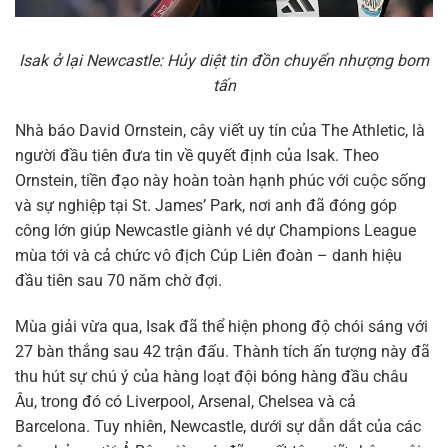
Isak ở lại Newcastle: Hủy diệt tin đồn chuyển nhượng bom
tấn
Nhà báo David Ornstein, cây viết uy tín của The Athletic, là
người đầu tiên đưa tin về quyết định của Isak. Theo
Ornstein, tiền đạo này hoàn toàn hạnh phúc với cuộc sống
và sự nghiệp tại St. James’ Park, nơi anh đã đóng góp
công lớn giúp Newcastle giành vé dự Champions League
mùa tới và cả chức vô địch Cúp Liên đoàn – danh hiệu
đầu tiên sau 70 năm chờ đợi.
Mùa giải vừa qua, Isak đã thể hiện phong độ chói sáng với
27 bàn thắng sau 42 trận đấu. Thành tích ấn tượng này đã
thu hút sự chú ý của hàng loạt đội bóng hàng đầu châu
Âu, trong đó có Liverpool, Arsenal, Chelsea và cả
Barcelona. Tuy nhiên, Newcastle, dưới sự dẫn dắt của các