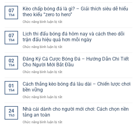
Kinh
dẫn
và
rủi
nghiệm
Kèo chấp bóng đá là gì? – Giải thích siêu dễ hiểu
chi
đa
07
ro
cá
tiết
theo kiểu “zero to hero”
dạng
Th4
cược
và
trên
ở
Chức năng bình luận bị tắt
bóng
chiến
nền
Kèo
đá
lược
tảng
chấp
Lịch thi đấu bóng đá hôm nay và cách theo dõi
–
chơi
07
trực
bóng
Cách
trận đấu hiệu quả hơn mỗi ngày
hiệu
tuyến
Th4
đá
tiếp
quả
ở
Chức năng bình luận bị tắt
là
cận
Lịch
gì?
thực
thi
Đăng Ký Cá Cược Bóng Đá – Hướng Dẫn Chi Tiết
–
tế
02
đấu
Giải
Cho Người Mới Bắt Đầu
cho
Th4
bóng
thích
người
ở
Chức năng bình luận bị tắt
đá
siêu
chơi
Đăng
hôm
dễ
Ký
Cách thắng kèo bóng đá lâu dài – Chiến lược chơi
nay
hiểu
01
Cá
và
bền vững
theo
Th4
Cược
cách
kiểu
ở
Chức năng bình luận bị tắt
Bóng
theo
“zero
Cách
Đá
dõi
to
thắng
Nhà cái dành cho người mới chơi: Cách chọn nền
–
trận
24
hero”
kèo
Hướng
tảng an toàn
đấu
Th3
bóng
Dẫn
hiệu
ở
Chức năng bình luận bị tắt
đá
Chi
quả
Nhà
lâu
Tiết
hơn
cái
dài
Cho
mỗi