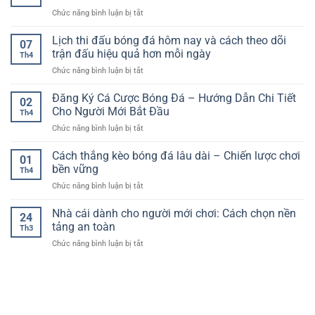
cược
và
trên
ở
Chức năng bình luận bị tắt
bóng
chiến
nền
Kèo
đá
lược
tảng
chấp
Lịch thi đấu bóng đá hôm nay và cách theo dõi
–
chơi
07
trực
bóng
Cách
trận đấu hiệu quả hơn mỗi ngày
hiệu
tuyến
Th4
đá
tiếp
quả
ở
Chức năng bình luận bị tắt
là
cận
Lịch
gì?
thực
thi
Đăng Ký Cá Cược Bóng Đá – Hướng Dẫn Chi Tiết
–
tế
02
đấu
Giải
Cho Người Mới Bắt Đầu
cho
Th4
bóng
thích
người
ở
Chức năng bình luận bị tắt
đá
siêu
chơi
Đăng
hôm
dễ
Ký
Cách thắng kèo bóng đá lâu dài – Chiến lược chơi
nay
hiểu
01
Cá
và
bền vững
theo
Th4
Cược
cách
kiểu
ở
Chức năng bình luận bị tắt
Bóng
theo
“zero
Cách
Đá
dõi
to
thắng
Nhà cái dành cho người mới chơi: Cách chọn nền
–
trận
24
hero”
kèo
Hướng
tảng an toàn
đấu
Th3
bóng
Dẫn
hiệu
ở
Chức năng bình luận bị tắt
đá
Chi
quả
Nhà
lâu
Tiết
hơn
cái
dài
Cho
mỗi
dành
–
Người
ngày
cho
Chiến
Mới
người
lược
Bắt
mới