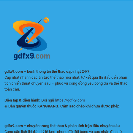
chơi
Đầu
chơi:
bền
Cách
vững
chọn
nền
tảng
an
toàn
gdfx9.com – kênh thông tin thể thao cập nhật 24/7
Cập nhật nhanh các tin tức thể thao mới nhất, từ kết quả thi đấu đến phân
tích chiến thuật chuyên sâu – phục vụ cộng đồng yêu bóng đá và thể thao
toàn cầu.
Biên tập & điều hành:
Đội ngũ
https://gdfx9.com
© Bản quyền thuộc KANGKANG. Cấm sao chép khi chưa được phép.
gdfx9.com – chuyên trang thể thao & phân tích trận đấu chuyên sâu
Cung cấp lịch thi đấu, tỷ lệ kèo, phong độ đội bóng và các nhận định từ