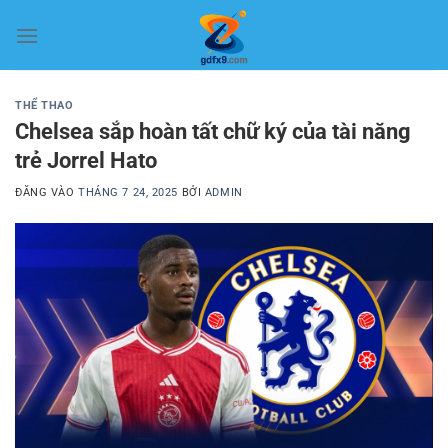
Bỏ
qua
nội
dung
THỂ THAO
Chelsea sắp hoàn tất chữ ký của tài năng
trẻ Jorrel Hato
ĐĂNG VÀO
THÁNG 7 24, 2025
BỞI
ADMIN