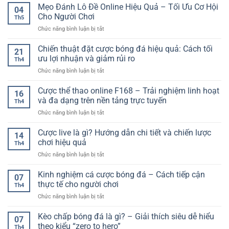
Gà
Mẹo Đánh Lô Đề Online Hiệu Quả – Tối Ưu Cơ Hội
Online
Và
04
Lúc
Đổi
Cho
Cho Người Chơi
Chọn
Th5
Thưởng
Người
Nền
ở
Chức năng bình luận bị tắt
–
Mới
Tảng
Mẹo
Trải
Online
Đánh
Chiến thuật đặt cược bóng đá hiệu quả: Cách tối
Nghiệm
21
Hiệu
Lô
Cá
ưu lợi nhuận và giảm rủi ro
Quả
Th4
Đề
Cược
ở
Chức năng bình luận bị tắt
Online
Online
Chiến
Hiệu
Kịch
thuật
Cược thể thao online F168 – Trải nghiệm linh hoạt
Quả
Tính
16
đặt
–
và đa dạng trên nền tảng trực tuyến
Và
Th4
cược
Tối
Linh
ở
Chức năng bình luận bị tắt
bóng
Ưu
Hoạt
Cược
đá
Cơ
thể
Cược live là gì? Hướng dẫn chi tiết và chiến lược
hiệu
Hội
14
thao
quả:
chơi hiệu quả
Cho
Th4
online
Cách
Người
ở
Chức năng bình luận bị tắt
F168
tối
Chơi
Cược
–
ưu
live
Kinh nghiệm cá cược bóng đá – Cách tiếp cận
Trải
lợi
07
là
nghiệm
thực tế cho người chơi
nhuận
Th4
gì?
linh
và
ở
Chức năng bình luận bị tắt
Hướng
hoạt
giảm
Kinh
dẫn
và
rủi
nghiệm
Kèo chấp bóng đá là gì? – Giải thích siêu dễ hiểu
chi
đa
07
ro
cá
tiết
theo kiểu “zero to hero”
dạng
Th4