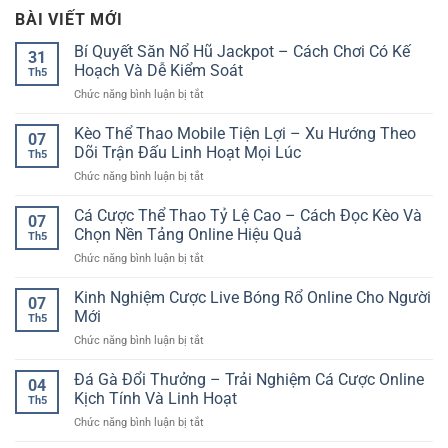
BÀI VIẾT MỚI
Bí Quyết Săn Nổ Hũ Jackpot – Cách Chơi Có Kế
31
Hoạch Và Dễ Kiểm Soát
Th5
ở
Chức năng bình luận bị tắt
Bí
Quyết
Kèo Thể Thao Mobile Tiện Lợi – Xu Hướng Theo
07
Săn
Dõi Trận Đấu Linh Hoạt Mọi Lúc
Th5
Nổ
ở
Chức năng bình luận bị tắt
Hũ
Kèo
Jackpot
Thể
Cá Cược Thể Thao Tỷ Lệ Cao – Cách Đọc Kèo Và
–
07
Thao
Cách
Chọn Nền Tảng Online Hiệu Quả
Th5
Mobile
Chơi
ở
Chức năng bình luận bị tắt
Tiện
Có
Cá
Lợi
Kế
Cược
Kinh Nghiệm Cược Live Bóng Rổ Online Cho Người
–
Hoạch
07
Thể
Xu
Mới
Và
Th5
Thao
Hướng
Dễ
ở
Chức năng bình luận bị tắt
Tỷ
Theo
Kiểm
Kinh
Lệ
Dõi
Soát
Nghiệm
Đá Gà Đổi Thưởng – Trải Nghiệm Cá Cược Online
Cao
Trận
04
Cược
–
Kịch Tính Và Linh Hoạt
Đấu
Th5
Live
Cách
Linh
ở
Chức năng bình luận bị tắt
Bóng
Đọc
Hoạt
Đá
Rổ
Kèo
Mọi