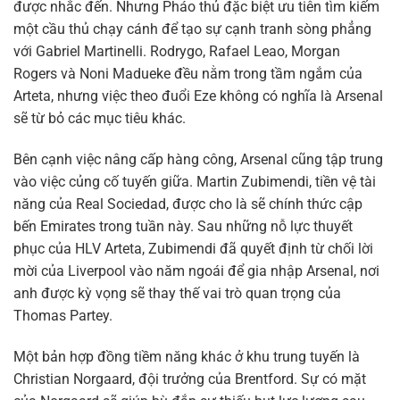
được nhắc đến. Nhưng Pháo thủ đặc biệt ưu tiên tìm kiếm
một cầu thủ chạy cánh để tạo sự cạnh tranh sòng phẳng
với Gabriel Martinelli. Rodrygo, Rafael Leao, Morgan
Rogers và Noni Madueke đều nằm trong tầm ngắm của
Arteta, nhưng việc theo đuổi Eze không có nghĩa là Arsenal
sẽ từ bỏ các mục tiêu khác.
Bên cạnh việc nâng cấp hàng công, Arsenal cũng tập trung
vào việc củng cố tuyến giữa. Martin Zubimendi, tiền vệ tài
năng của Real Sociedad, được cho là sẽ chính thức cập
bến Emirates trong tuần này. Sau những nỗ lực thuyết
phục của HLV Arteta, Zubimendi đã quyết định từ chối lời
mời của Liverpool vào năm ngoái để gia nhập Arsenal, nơi
anh được kỳ vọng sẽ thay thế vai trò quan trọng của
Thomas Partey.
Một bản hợp đồng tiềm năng khác ở khu trung tuyến là
Christian Norgaard, đội trưởng của Brentford. Sự có mặt