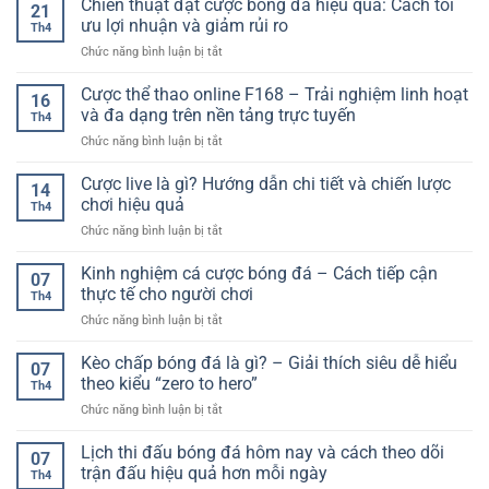
Chiến thuật đặt cược bóng đá hiệu quả: Cách tối
Nghiệm
21
Hiệu
Lô
Cá
ưu lợi nhuận và giảm rủi ro
Quả
Th4
Đề
Cược
ở
Chức năng bình luận bị tắt
Online
Online
Chiến
Hiệu
Kịch
thuật
Cược thể thao online F168 – Trải nghiệm linh hoạt
Quả
Tính
16
đặt
–
và đa dạng trên nền tảng trực tuyến
Và
Th4
cược
Tối
Linh
ở
Chức năng bình luận bị tắt
bóng
Ưu
Hoạt
Cược
đá
Cơ
thể
Cược live là gì? Hướng dẫn chi tiết và chiến lược
hiệu
Hội
14
thao
quả:
chơi hiệu quả
Cho
Th4
online
Cách
Người
ở
Chức năng bình luận bị tắt
F168
tối
Chơi
Cược
–
ưu
live
Kinh nghiệm cá cược bóng đá – Cách tiếp cận
Trải
lợi
07
là
nghiệm
thực tế cho người chơi
nhuận
Th4
gì?
linh
và
ở
Chức năng bình luận bị tắt
Hướng
hoạt
giảm
Kinh
dẫn
và
rủi
nghiệm
Kèo chấp bóng đá là gì? – Giải thích siêu dễ hiểu
chi
đa
07
ro
cá
tiết
theo kiểu “zero to hero”
dạng
Th4
cược
và
trên
ở
Chức năng bình luận bị tắt
bóng
chiến
nền
Kèo
đá
lược
tảng
chấp
Lịch thi đấu bóng đá hôm nay và cách theo dõi
–
chơi
07
trực
bóng
Cách
trận đấu hiệu quả hơn mỗi ngày
hiệu
tuyến
Th4
đá
tiếp