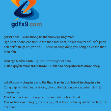
an
toàn
gdfx9.com – kênh thông tin thể thao cập nhật 24/7
Cập nhật nhanh các tin tức thể thao mới nhất, từ kết quả thi đấu đến phân
tích chiến thuật chuyên sâu – phục vụ cộng đồng yêu bóng đá và thể thao
toàn cầu.
Biên tập & điều hành:
Đội ngũ
https://gdfx9.com
© Bản quyền thuộc KANGKANG. Cấm sao chép khi chưa được phép.
gdfx9.com – chuyên trang thể thao & phân tích trận đấu chuyên sâu
Cung cấp lịch thi đấu, tỷ lệ kèo, phong độ đội bóng và các nhận định từ
chuyên gia.
Thể loại:
thể thao – bóng đá – nhận định – chiến thuật
Trụ sở làm việc:
tầng 6, tòa nhà gic, 33 lê trung nghĩa, quận tân bình, tp. hồ
chí minh