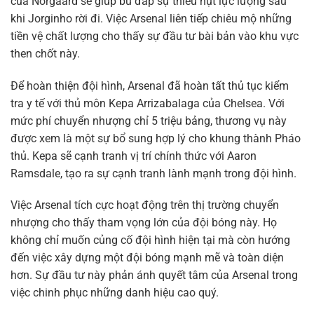
của Norgaard sẽ giúp bù đắp sự thiếu hụt lực lượng sau
khi Jorginho rời đi. Việc Arsenal liên tiếp chiêu mộ những
tiền vệ chất lượng cho thấy sự đầu tư bài bản vào khu vực
then chốt này.
Để hoàn thiện đội hình, Arsenal đã hoàn tất thủ tục kiểm
tra y tế với thủ môn Kepa Arrizabalaga của Chelsea. Với
mức phí chuyển nhượng chỉ 5 triệu bảng, thương vụ này
được xem là một sự bổ sung hợp lý cho khung thành Pháo
thủ. Kepa sẽ cạnh tranh vị trí chính thức với Aaron
Ramsdale, tạo ra sự cạnh tranh lành mạnh trong đội hình.
Việc Arsenal tích cực hoạt động trên thị trường chuyển
nhượng cho thấy tham vọng lớn của đội bóng này. Họ
không chỉ muốn củng cố đội hình hiện tại mà còn hướng
đến việc xây dựng một đội bóng mạnh mẽ và toàn diện
hơn. Sự đầu tư này phản ánh quyết tâm của Arsenal trong
việc chinh phục những danh hiệu cao quý.