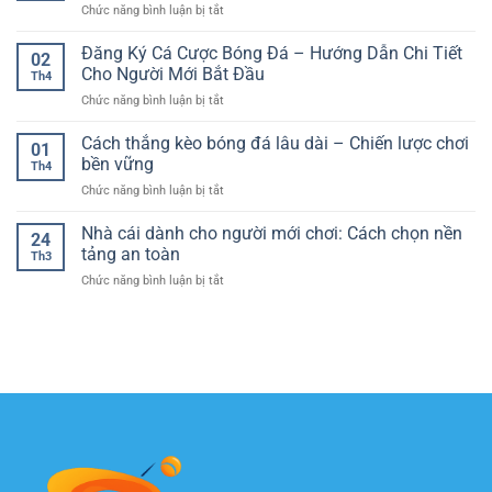
quả
ở
Chức năng bình luận bị tắt
là
cận
Lịch
gì?
thực
thi
Đăng Ký Cá Cược Bóng Đá – Hướng Dẫn Chi Tiết
–
tế
02
đấu
Giải
Cho Người Mới Bắt Đầu
cho
Th4
bóng
thích
người
ở
Chức năng bình luận bị tắt
đá
siêu
chơi
Đăng
hôm
dễ
Ký
Cách thắng kèo bóng đá lâu dài – Chiến lược chơi
nay
hiểu
01
Cá
và
bền vững
theo
Th4
Cược
cách
kiểu
ở
Chức năng bình luận bị tắt
Bóng
theo
“zero
Cách
Đá
dõi
to
thắng
Nhà cái dành cho người mới chơi: Cách chọn nền
–
trận
24
hero”
kèo
Hướng
tảng an toàn
đấu
Th3
bóng
Dẫn
hiệu
ở
Chức năng bình luận bị tắt
đá
Chi
quả
Nhà
lâu
Tiết
hơn
cái
dài
Cho
mỗi
dành
–
Người
ngày
cho
Chiến
Mới
người
lược
Bắt
mới
chơi
Đầu
chơi:
bền
Cách
vững
chọn
nền
tảng