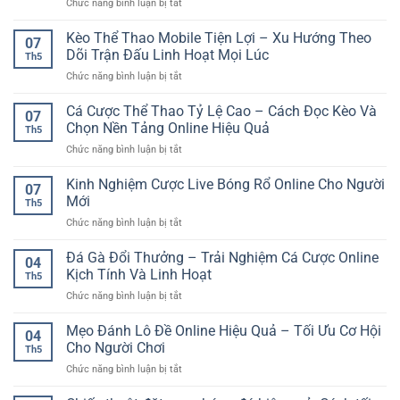
ở
Chức năng bình luận bị tắt
Bí
Quyết
Kèo Thể Thao Mobile Tiện Lợi – Xu Hướng Theo
07
Săn
Dõi Trận Đấu Linh Hoạt Mọi Lúc
Th5
Nổ
ở
Chức năng bình luận bị tắt
Hũ
Kèo
Jackpot
Thể
Cá Cược Thể Thao Tỷ Lệ Cao – Cách Đọc Kèo Và
–
07
Thao
Cách
Chọn Nền Tảng Online Hiệu Quả
Th5
Mobile
Chơi
ở
Chức năng bình luận bị tắt
Tiện
Có
Cá
Lợi
Kế
Cược
Kinh Nghiệm Cược Live Bóng Rổ Online Cho Người
–
Hoạch
07
Thể
Xu
Mới
Và
Th5
Thao
Hướng
Dễ
ở
Chức năng bình luận bị tắt
Tỷ
Theo
Kiểm
Kinh
Lệ
Dõi
Soát
Nghiệm
Đá Gà Đổi Thưởng – Trải Nghiệm Cá Cược Online
Cao
Trận
04
Cược
–
Kịch Tính Và Linh Hoạt
Đấu
Th5
Live
Cách
Linh
ở
Chức năng bình luận bị tắt
Bóng
Đọc
Hoạt
Đá
Rổ
Kèo
Mọi
Gà
Mẹo Đánh Lô Đề Online Hiệu Quả – Tối Ưu Cơ Hội
Online
Và
04
Lúc
Đổi
Cho
Cho Người Chơi
Chọn
Th5
Thưởng
Người
Nền
ở
Chức năng bình luận bị tắt
–
Mới
Tảng
Mẹo
Trải
Online
Đánh