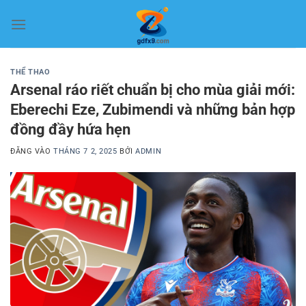
Bỏ
qua
nội
dung
THỂ THAO
Arsenal ráo riết chuẩn bị cho mùa giải mới:
Eberechi Eze, Zubimendi và những bản hợp
đồng đầy hứa hẹn
ĐĂNG VÀO
THÁNG 7 2, 2025
BỞI
ADMIN