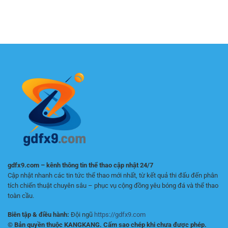
lâu
Tiết
hơn
cái
dài
Cho
mỗi
dành
–
Người
ngày
cho
Chiến
Mới
người
lược
Bắt
mới
chơi
Đầu
chơi:
bền
Cách
vững
chọn
nền
tảng
an
toàn
gdfx9.com – kênh thông tin thể thao cập nhật 24/7
Cập nhật nhanh các tin tức thể thao mới nhất, từ kết quả thi đấu đến phân
tích chiến thuật chuyên sâu – phục vụ cộng đồng yêu bóng đá và thể thao
toàn cầu.
Biên tập & điều hành:
Đội ngũ
https://gdfx9.com
© Bản quyền thuộc KANGKANG. Cấm sao chép khi chưa được phép.