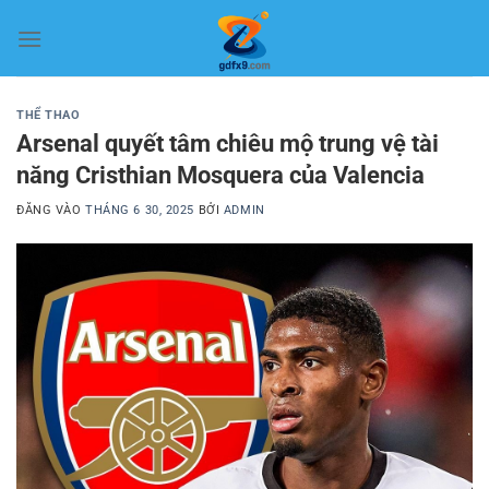
Bỏ
qua
nội
dung
THỂ THAO
Arsenal quyết tâm chiêu mộ trung vệ tài
năng Cristhian Mosquera của Valencia
ĐĂNG VÀO
THÁNG 6 30, 2025
BỞI
ADMIN