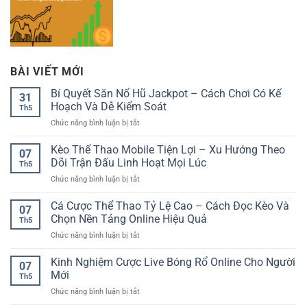
BÀI VIẾT MỚI
Bí Quyết Săn Nổ Hũ Jackpot – Cách Chơi Có Kế
31
Hoạch Và Dễ Kiểm Soát
Th5
ở
Chức năng bình luận bị tắt
Bí
Quyết
Kèo Thể Thao Mobile Tiện Lợi – Xu Hướng Theo
07
Săn
Dõi Trận Đấu Linh Hoạt Mọi Lúc
Th5
Nổ
ở
Chức năng bình luận bị tắt
Hũ
Kèo
Jackpot
Thể
Cá Cược Thể Thao Tỷ Lệ Cao – Cách Đọc Kèo Và
–
07
Thao
Cách
Chọn Nền Tảng Online Hiệu Quả
Th5
Mobile
Chơi
ở
Chức năng bình luận bị tắt
Tiện
Có
Cá
Lợi
Kế
Cược
Kinh Nghiệm Cược Live Bóng Rổ Online Cho Người
–
Hoạch
07
Thể
Xu
Mới
Và
Th5
Thao
Hướng
Dễ
ở
Chức năng bình luận bị tắt
Tỷ
Theo
Kiểm
Kinh
Lệ
Dõi