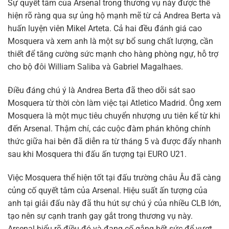
Sự quyết tâm của Arsenal trong thương vụ này được thể
hiện rõ ràng qua sự ủng hộ mạnh mẽ từ cả Andrea Berta và
huấn luyện viên Mikel Arteta. Cả hai đều đánh giá cao
Mosquera và xem anh là một sự bổ sung chất lượng, cần
thiết để tăng cường sức mạnh cho hàng phòng ngự, hỗ trợ
cho bộ đôi William Saliba và Gabriel Magalhaes.
Điều đáng chú ý là Andrea Berta đã theo dõi sát sao
Mosquera từ thời còn làm việc tại Atletico Madrid. Ông xem
Mosquera là một mục tiêu chuyển nhượng ưu tiên kể từ khi
đến Arsenal. Thậm chí, các cuộc đàm phán không chính
thức giữa hai bên đã diễn ra từ tháng 5 và được đẩy nhanh
sau khi Mosquera thi đấu ấn tượng tại EURO U21.
Việc Mosquera thể hiện tốt tại đấu trường châu Âu đã càng
củng cố quyết tâm của Arsenal. Hiệu suất ấn tượng của
anh tại giải đấu này đã thu hút sự chú ý của nhiều CLB lớn,
tạo nên sự cạnh tranh gay gắt trong thương vụ này.
Arsenal hiểu rõ điều đó và đang cố gắng hết sức để vượt