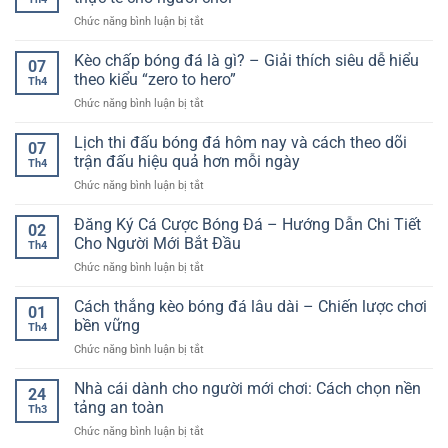
gì?
linh
và
ở
Chức năng bình luận bị tắt
Hướng
hoạt
giảm
Kinh
dẫn
và
rủi
nghiệm
Kèo chấp bóng đá là gì? – Giải thích siêu dễ hiểu
chi
đa
07
ro
cá
tiết
theo kiểu “zero to hero”
dạng
Th4
cược
và
trên
ở
Chức năng bình luận bị tắt
bóng
chiến
nền
Kèo
đá
lược
tảng
chấp
Lịch thi đấu bóng đá hôm nay và cách theo dõi
–
chơi
07
trực
bóng
Cách
trận đấu hiệu quả hơn mỗi ngày
hiệu
tuyến
Th4
đá
tiếp
quả
ở
Chức năng bình luận bị tắt
là
cận
Lịch
gì?
thực
thi
Đăng Ký Cá Cược Bóng Đá – Hướng Dẫn Chi Tiết
–
tế
02
đấu
Giải
Cho Người Mới Bắt Đầu
cho
Th4
bóng
thích
người
ở
Chức năng bình luận bị tắt
đá
siêu
chơi
Đăng
hôm
dễ
Ký
Cách thắng kèo bóng đá lâu dài – Chiến lược chơi
nay
hiểu
01
Cá
và
bền vững
theo
Th4
Cược
cách
kiểu
ở
Chức năng bình luận bị tắt
Bóng
theo
“zero
Cách
Đá
dõi
to
thắng
Nhà cái dành cho người mới chơi: Cách chọn nền
–
trận
24
hero”
kèo
Hướng
tảng an toàn
đấu
Th3
bóng
Dẫn
hiệu
ở
Chức năng bình luận bị tắt
đá
Chi
quả
Nhà