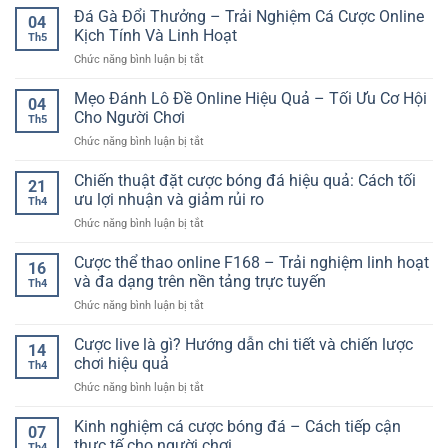
Soát
Nghiệm
Đá Gà Đổi Thưởng – Trải Nghiệm Cá Cược Online
Cao
Trận
04
Cược
–
Kịch Tính Và Linh Hoạt
Đấu
Th5
Live
Cách
Linh
ở
Chức năng bình luận bị tắt
Bóng
Đọc
Hoạt
Đá
Rổ
Kèo
Mọi
Gà
Mẹo Đánh Lô Đề Online Hiệu Quả – Tối Ưu Cơ Hội
Online
Và
04
Lúc
Đổi
Cho
Cho Người Chơi
Chọn
Th5
Thưởng
Người
Nền
ở
Chức năng bình luận bị tắt
–
Mới
Tảng
Mẹo
Trải
Online
Đánh
Chiến thuật đặt cược bóng đá hiệu quả: Cách tối
Nghiệm
21
Hiệu
Lô
Cá
ưu lợi nhuận và giảm rủi ro
Quả
Th4
Đề
Cược
ở
Chức năng bình luận bị tắt
Online
Online
Chiến
Hiệu
Kịch
thuật
Cược thể thao online F168 – Trải nghiệm linh hoạt
Quả
Tính
16
đặt
–
và đa dạng trên nền tảng trực tuyến
Và
Th4
cược
Tối
Linh
ở
Chức năng bình luận bị tắt
bóng
Ưu
Hoạt
Cược
đá
Cơ
thể
Cược live là gì? Hướng dẫn chi tiết và chiến lược
hiệu
Hội
14
thao
quả:
chơi hiệu quả
Cho
Th4
online
Cách
Người
ở
Chức năng bình luận bị tắt
F168
tối
Chơi
Cược
–
ưu
live
Kinh nghiệm cá cược bóng đá – Cách tiếp cận
Trải
lợi
07
là
nghiệm
thực tế cho người chơi
nhuận
Th4