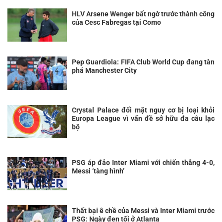
HLV Arsene Wenger bất ngờ trước thành công
của Cesc Fabregas tại Como
Pep Guardiola: FIFA Club World Cup đang tàn
phá Manchester City
Crystal Palace đối mặt nguy cơ bị loại khỏi
Europa League vì vấn đề sở hữu đa câu lạc
bộ
PSG áp đảo Inter Miami với chiến thắng 4-0,
Messi ‘tàng hình’
Thất bại ê chề của Messi và Inter Miami trước
PSG: Ngày đen tối ở Atlanta