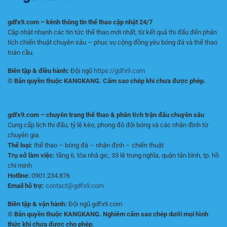
gdfx9.com – kênh thông tin thể thao cập nhật 24/7
Cập nhật nhanh các tin tức thể thao mới nhất, từ kết quả thi đấu đến phân
tích chiến thuật chuyên sâu – phục vụ cộng đồng yêu bóng đá và thể thao
toàn cầu.
Biên tập & điều hành:
Đội ngũ
https://gdfx9.com
© Bản quyền thuộc KANGKANG. Cấm sao chép khi chưa được phép.
gdfx9.com – chuyên trang thể thao & phân tích trận đấu chuyên sâu
Cung cấp lịch thi đấu, tỷ lệ kèo, phong độ đội bóng và các nhận định từ
chuyên gia.
Thể loại:
thể thao – bóng đá – nhận định – chiến thuật
Trụ sở làm việc:
tầng 6, tòa nhà gic, 33 lê trung nghĩa, quận tân bình, tp. hồ
chí minh
Hotline:
0901.234.876
Email hỗ trợ:
contact@gdfx9.com
Biên tập & vận hành:
Đội ngũ gdfx9.com
© Bản quyền thuộc KANGKANG. Nghiêm cấm sao chép dưới mọi hình
thức khi chưa được cho phép.